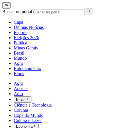
Buscar no portal
Capa
Últimas Notícias
Esporte
Eleições 2026
Política
Minas Gerais
Brasil
Mundo
Agro
Entretenimento
Eloos
Agro
Apostas
Auto
Brasil
Ciência e Tecnologia
Colunas
Copa do Mundo
Cultura e Lazer
Economia