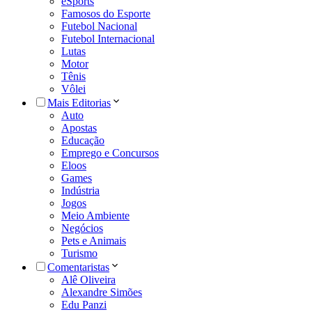
eSports
Famosos do Esporte
Futebol Nacional
Futebol Internacional
Lutas
Motor
Tênis
Vôlei
Mais Editorias
Auto
Apostas
Educação
Emprego e Concursos
Eloos
Games
Indústria
Jogos
Meio Ambiente
Negócios
Pets e Animais
Turismo
Comentaristas
Alê Oliveira
Alexandre Simões
Edu Panzi