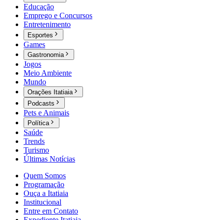
Educação
Emprego e Concursos
Entretenimento
Esportes
Games
Gastronomia
Jogos
Meio Ambiente
Mundo
Orações Itatiaia
Podcasts
Pets e Animais
Política
Saúde
Trends
Turismo
Últimas Notícias
Quem Somos
Programação
Ouça a Itatiaia
Institucional
Entre em Contato
Expediente Itatiaia