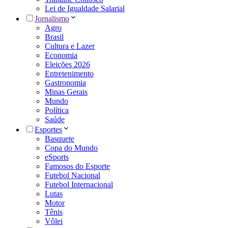
Lei de Igualdade Salarial
Jornalismo
Agro
Brasil
Cultura e Lazer
Economia
Eleições 2026
Entretenimento
Gastronomia
Minas Gerais
Mundo
Política
Saúde
Esportes
Basquete
Copa do Mundo
eSports
Famosos do Esporte
Futebol Nacional
Futebol Internacional
Lutas
Motor
Tênis
Vôlei