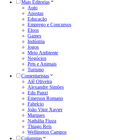
Mais Editorias
Auto
Apostas
Educação
Emprego e Concursos
Eloos
Games
Indústria
Jogos
Meio Ambiente
Negócios
Pets e Animais
Turismo
Comentaristas
Alê Oliveira
Alexandre Simões
Edu Panzi
Emerson Romano
Fabrício
João Vitor Xavier
Marques
Nathália Fiuza
Thiago Reis
Wellington Campos
Colunistas