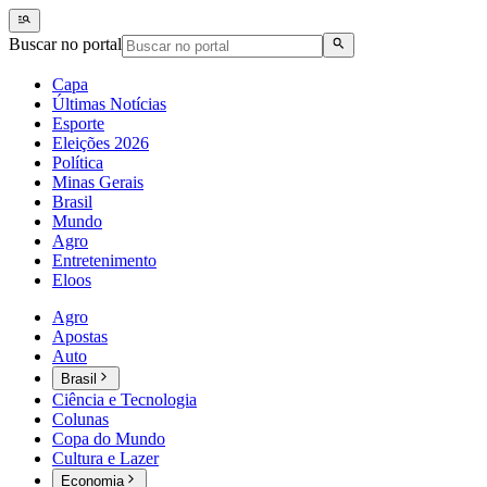
Buscar no portal
Capa
Últimas Notícias
Esporte
Eleições 2026
Política
Minas Gerais
Brasil
Mundo
Agro
Entretenimento
Eloos
Agro
Apostas
Auto
Brasil
Ciência e Tecnologia
Colunas
Copa do Mundo
Cultura e Lazer
Economia