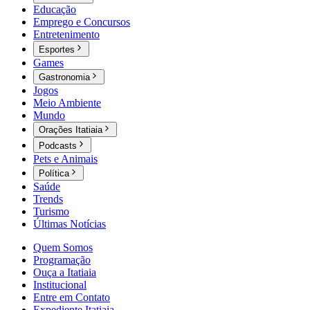
Educação
Emprego e Concursos
Entretenimento
Esportes
Games
Gastronomia
Jogos
Meio Ambiente
Mundo
Orações Itatiaia
Podcasts
Pets e Animais
Política
Saúde
Trends
Turismo
Últimas Notícias
Quem Somos
Programação
Ouça a Itatiaia
Institucional
Entre em Contato
Expediente Itatiaia