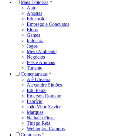
Mais Editorias
Auto
Apostas
Educação
Emprego e Concursos
Eloos
Games
Indústria
Jogos
Meio Ambiente
Negócios
Pets e Animais
Turismo
Comentaristas
Alê Oliveira
Alexandre Simões
Edu Panzi
Emerson Romano
Fabrício
João Vitor Xavier
Marques
Nathália Fiuza
Thiago Reis
Wellington Campos
Colunistas