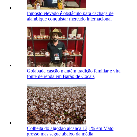
Imposto elevado é obstáculo para cachaça de
alambique conquistar mercado internacional
Goiabada cascão mantém tradição familiar e vira
fonte de renda em Barão de Cocais
Colheita do algodão alcança 13,1% em Mato
grosso mas segue abaixo da média