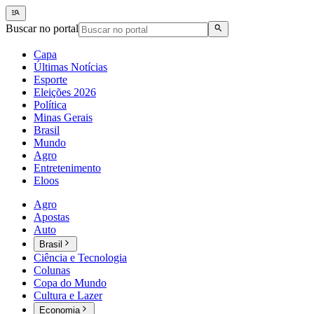
Buscar no portal
Capa
Últimas Notícias
Esporte
Eleições 2026
Política
Minas Gerais
Brasil
Mundo
Agro
Entretenimento
Eloos
Agro
Apostas
Auto
Brasil
Ciência e Tecnologia
Colunas
Copa do Mundo
Cultura e Lazer
Economia