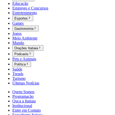
Educação
Emprego e Concursos
Entretenimento
Esportes
Games
Gastronomia
Jogos
Meio Ambiente
Mundo
Orações Itatiaia
Podcasts
Pets e Animais
Política
Saúde
Trends
Turismo
Últimas Notícias
Quem Somos
Programação
Ouça a Itatiaia
Institucional
Entre em Contato
Expediente Itatiaia