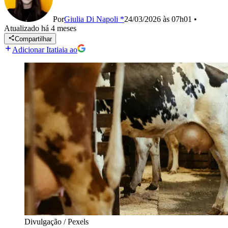
Por
Giulia Di Napoli *
24/03/2026 às 07h01
•
Atualizado
há 4 meses
Compartilhar
Adicionar Itatiaia ao
Divulgação / Pexels