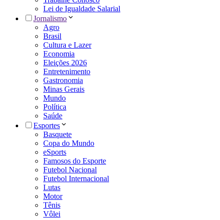
Lei de Igualdade Salarial
Jornalismo
Agro
Brasil
Cultura e Lazer
Economia
Eleições 2026
Entretenimento
Gastronomia
Minas Gerais
Mundo
Política
Saúde
Esportes
Basquete
Copa do Mundo
eSports
Famosos do Esporte
Futebol Nacional
Futebol Internacional
Lutas
Motor
Tênis
Vôlei