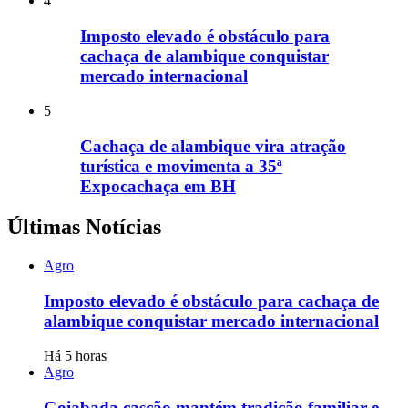
4
Imposto elevado é obstáculo para
cachaça de alambique conquistar
mercado internacional
5
Cachaça de alambique vira atração
turística e movimenta a 35ª
Expocachaça em BH
Últimas Notícias
Agro
Imposto elevado é obstáculo para cachaça de
alambique conquistar mercado internacional
Há 5 horas
Agro
Goiabada cascão mantém tradição familiar e