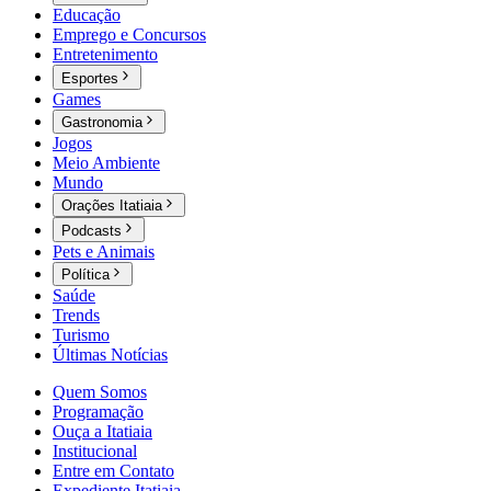
Educação
Emprego e Concursos
Entretenimento
Esportes
Games
Gastronomia
Jogos
Meio Ambiente
Mundo
Orações Itatiaia
Podcasts
Pets e Animais
Política
Saúde
Trends
Turismo
Últimas Notícias
Quem Somos
Programação
Ouça a Itatiaia
Institucional
Entre em Contato
Expediente Itatiaia