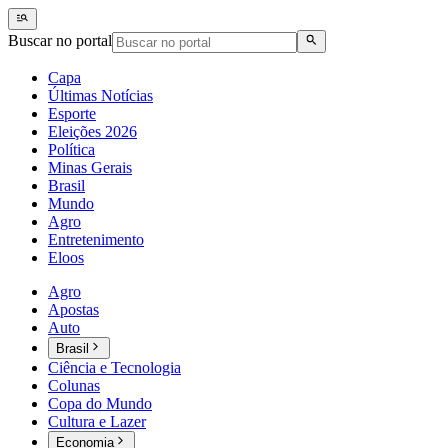
Buscar no portal
Capa
Últimas Notícias
Esporte
Eleições 2026
Política
Minas Gerais
Brasil
Mundo
Agro
Entretenimento
Eloos
Agro
Apostas
Auto
Brasil
Ciência e Tecnologia
Colunas
Copa do Mundo
Cultura e Lazer
Economia