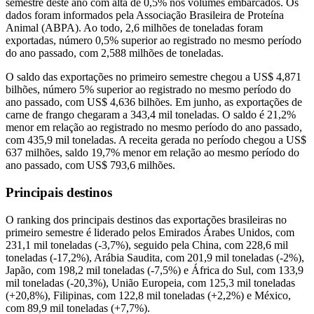
semestre deste ano com alta de 0,5% nos volumes embarcados. Os
dados foram informados pela Associação Brasileira de Proteína
Animal (ABPA). Ao todo, 2,6 milhões de toneladas foram
exportadas, número 0,5% superior ao registrado no mesmo período
do ano passado, com 2,588 milhões de toneladas.
O saldo das exportações no primeiro semestre chegou a US$ 4,871
bilhões, número 5% superior ao registrado no mesmo período do
ano passado, com US$ 4,636 bilhões. Em junho, as exportações de
carne de frango chegaram a 343,4 mil toneladas. O saldo é 21,2%
menor em relação ao registrado no mesmo período do ano passado,
com 435,9 mil toneladas. A receita gerada no período chegou a US$
637 milhões, saldo 19,7% menor em relação ao mesmo período do
ano passado, com US$ 793,6 milhões.
Principais destinos
O ranking dos principais destinos das exportações brasileiras no
primeiro semestre é liderado pelos Emirados Árabes Unidos, com
231,1 mil toneladas (-3,7%), seguido pela China, com 228,6 mil
toneladas (-17,2%), Arábia Saudita, com 201,9 mil toneladas (-2%),
Japão, com 198,2 mil toneladas (-7,5%) e África do Sul, com 133,9
mil toneladas (-20,3%), União Europeia, com 125,3 mil toneladas
(+20,8%), Filipinas, com 122,8 mil toneladas (+2,2%) e México,
com 89,9 mil toneladas (+7,7%).