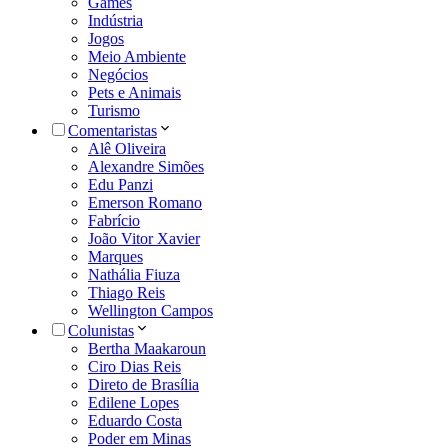
Games
Indústria
Jogos
Meio Ambiente
Negócios
Pets e Animais
Turismo
Comentaristas
Alê Oliveira
Alexandre Simões
Edu Panzi
Emerson Romano
Fabrício
João Vitor Xavier
Marques
Nathália Fiuza
Thiago Reis
Wellington Campos
Colunistas
Bertha Maakaroun
Ciro Dias Reis
Direto de Brasília
Edilene Lopes
Eduardo Costa
Poder em Minas