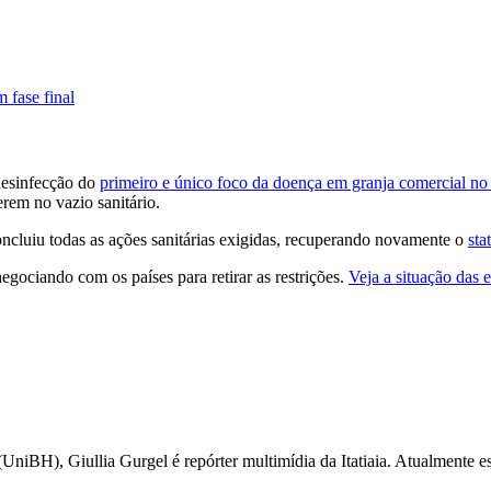
 fase final
 desinfecção do
primeiro e único foco da doença em granja comercial no
erem no vazio sanitário.
ncluiu todas as ações sanitárias exigidas, recuperando novamente o
sta
negociando com os países para retirar as restrições.
Veja a situação das 
iBH), Giullia Gurgel é repórter multimídia da Itatiaia. Atualmente esc