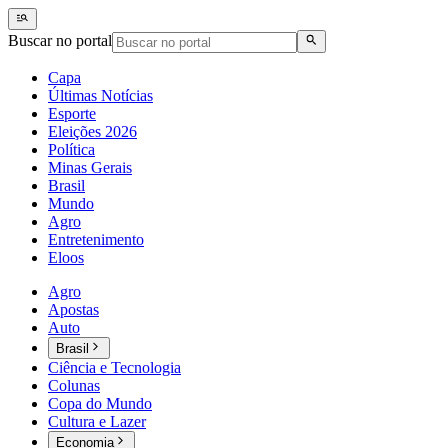
Buscar no portal
Capa
Últimas Notícias
Esporte
Eleições 2026
Política
Minas Gerais
Brasil
Mundo
Agro
Entretenimento
Eloos
Agro
Apostas
Auto
Brasil
Ciência e Tecnologia
Colunas
Copa do Mundo
Cultura e Lazer
Economia