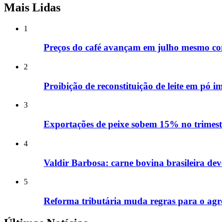
Mais Lidas
1
Preços do café avançam em julho mesmo com
2
Proibição de reconstituição de leite em pó i
3
Exportações de peixe sobem 15% no trimest
4
Valdir Barbosa: carne bovina brasileira de
5
Reforma tributária muda regras para o agro;