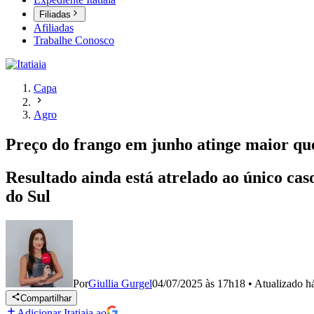
Filiadas
Afiliadas
Trabalhe Conosco
Capa
Agro
Preço do frango em junho atinge maior q
Resultado ainda está atrelado ao único ca
do Sul
Por
Giullia Gurgel
04/07/2025 às 17h18
•
Atualizado
h
Compartilhar
Adicionar Itatiaia ao