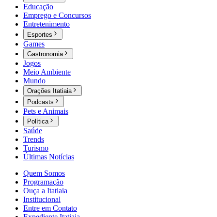
Educação
Emprego e Concursos
Entretenimento
Esportes
Games
Gastronomia
Jogos
Meio Ambiente
Mundo
Orações Itatiaia
Podcasts
Pets e Animais
Política
Saúde
Trends
Turismo
Últimas Notícias
Quem Somos
Programação
Ouça a Itatiaia
Institucional
Entre em Contato
Expediente Itatiaia