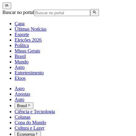
Buscar no portal
Capa
Últimas Notícias
Esporte
Eleições 2026
Política
Minas Gerais
Brasil
Mundo
Agro
Entretenimento
Eloos
Agro
Apostas
Auto
Brasil
Ciência e Tecnologia
Colunas
Copa do Mundo
Cultura e Lazer
Economia