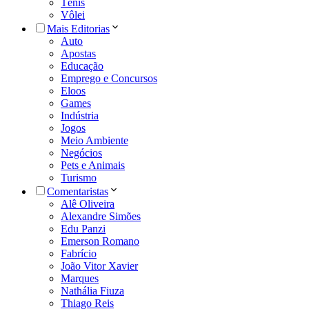
Tênis
Vôlei
Mais Editorias
Auto
Apostas
Educação
Emprego e Concursos
Eloos
Games
Indústria
Jogos
Meio Ambiente
Negócios
Pets e Animais
Turismo
Comentaristas
Alê Oliveira
Alexandre Simões
Edu Panzi
Emerson Romano
Fabrício
João Vitor Xavier
Marques
Nathália Fiuza
Thiago Reis