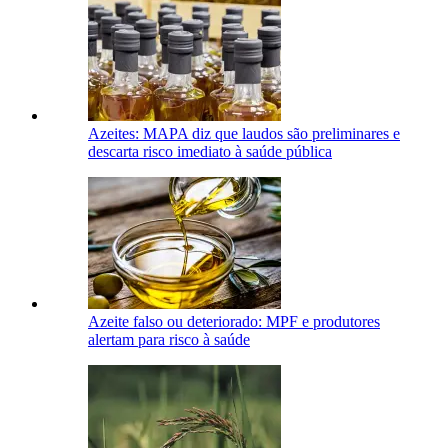
Azeites: MAPA diz que laudos são preliminares e
descarta risco imediato à saúde pública
Azeite falso ou deteriorado: MPF e produtores
alertam para risco à saúde