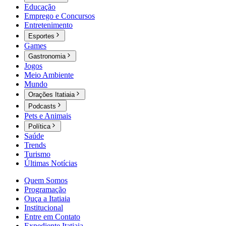
Educação
Emprego e Concursos
Entretenimento
Esportes
Games
Gastronomia
Jogos
Meio Ambiente
Mundo
Orações Itatiaia
Podcasts
Pets e Animais
Política
Saúde
Trends
Turismo
Últimas Notícias
Quem Somos
Programação
Ouça a Itatiaia
Institucional
Entre em Contato
Expediente Itatiaia