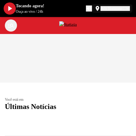
Tocando agora!
Belo Horizonte
Ouça ao vivo
/
24h
Você está em
Últimas Notícias