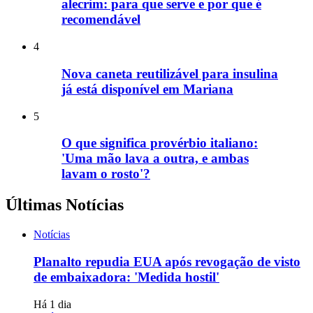
alecrim: para que serve e por que é
recomendável
4
Nova caneta reutilizável para insulina
já está disponível em Mariana
5
O que significa provérbio italiano:
'Uma mão lava a outra, e ambas
lavam o rosto'?
Últimas Notícias
Notícias
Planalto repudia EUA após revogação de visto
de embaixadora: 'Medida hostil'
Há 1 dia