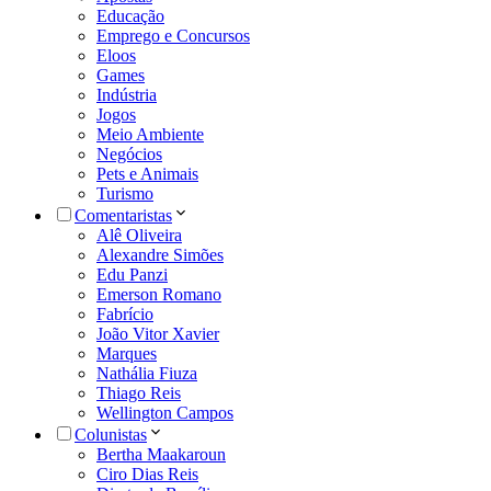
Educação
Emprego e Concursos
Eloos
Games
Indústria
Jogos
Meio Ambiente
Negócios
Pets e Animais
Turismo
Comentaristas
Alê Oliveira
Alexandre Simões
Edu Panzi
Emerson Romano
Fabrício
João Vitor Xavier
Marques
Nathália Fiuza
Thiago Reis
Wellington Campos
Colunistas
Bertha Maakaroun
Ciro Dias Reis