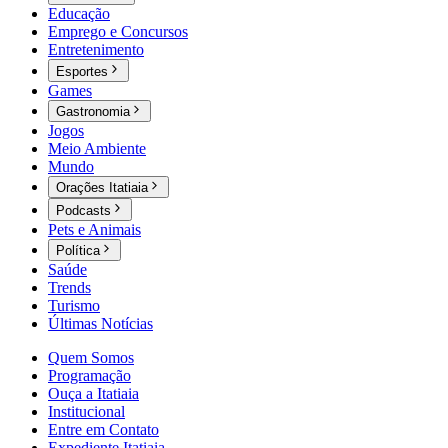
Educação
Emprego e Concursos
Entretenimento
Esportes
Games
Gastronomia
Jogos
Meio Ambiente
Mundo
Orações Itatiaia
Podcasts
Pets e Animais
Política
Saúde
Trends
Turismo
Últimas Notícias
Quem Somos
Programação
Ouça a Itatiaia
Institucional
Entre em Contato
Expediente Itatiaia