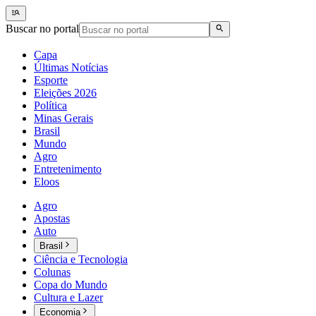
Buscar no portal
Capa
Últimas Notícias
Esporte
Eleições 2026
Política
Minas Gerais
Brasil
Mundo
Agro
Entretenimento
Eloos
Agro
Apostas
Auto
Brasil
Ciência e Tecnologia
Colunas
Copa do Mundo
Cultura e Lazer
Economia