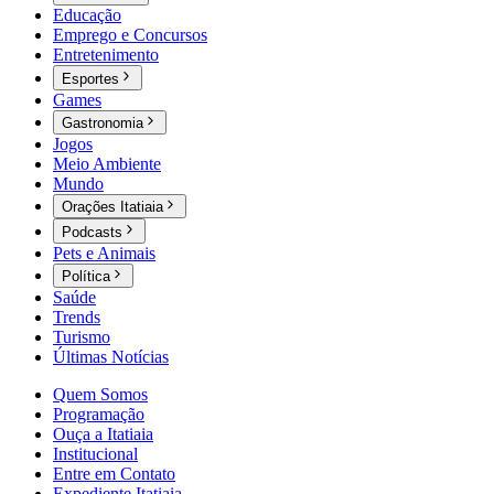
Educação
Emprego e Concursos
Entretenimento
Esportes
Games
Gastronomia
Jogos
Meio Ambiente
Mundo
Orações Itatiaia
Podcasts
Pets e Animais
Política
Saúde
Trends
Turismo
Últimas Notícias
Quem Somos
Programação
Ouça a Itatiaia
Institucional
Entre em Contato
Expediente Itatiaia