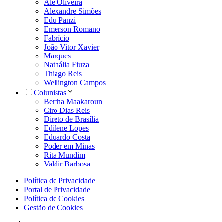
Alê Oliveira
Alexandre Simões
Edu Panzi
Emerson Romano
Fabrício
João Vitor Xavier
Marques
Nathália Fiuza
Thiago Reis
Wellington Campos
Colunistas
Bertha Maakaroun
Ciro Dias Reis
Direto de Brasília
Edilene Lopes
Eduardo Costa
Poder em Minas
Rita Mundim
Valdir Barbosa
Política de Privacidade
Portal de Privacidade
Política de Cookies
Gestão de Cookies