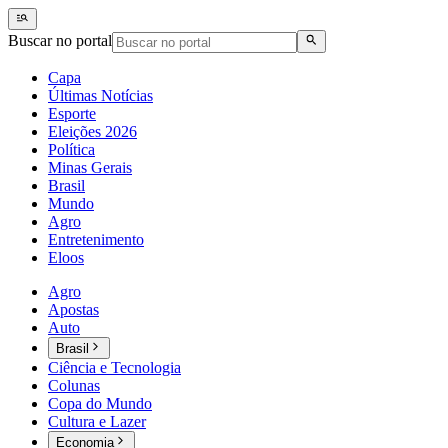
Buscar no portal
Capa
Últimas Notícias
Esporte
Eleições 2026
Política
Minas Gerais
Brasil
Mundo
Agro
Entretenimento
Eloos
Agro
Apostas
Auto
Brasil
Ciência e Tecnologia
Colunas
Copa do Mundo
Cultura e Lazer
Economia