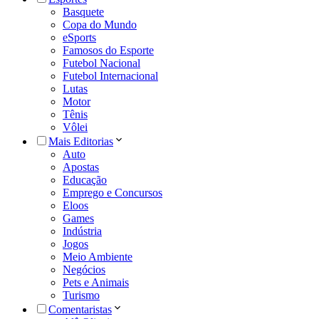
Basquete
Copa do Mundo
eSports
Famosos do Esporte
Futebol Nacional
Futebol Internacional
Lutas
Motor
Tênis
Vôlei
Mais Editorias
Auto
Apostas
Educação
Emprego e Concursos
Eloos
Games
Indústria
Jogos
Meio Ambiente
Negócios
Pets e Animais
Turismo
Comentaristas