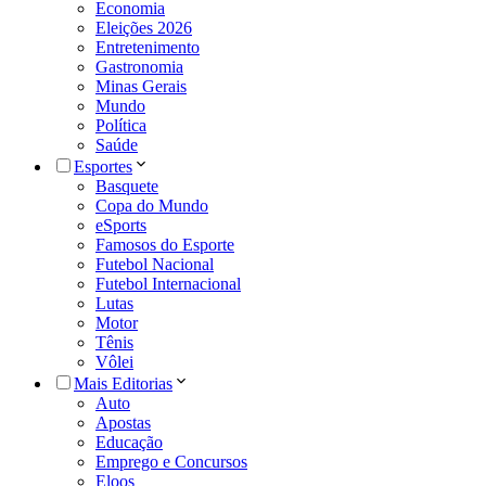
Economia
Eleições 2026
Entretenimento
Gastronomia
Minas Gerais
Mundo
Política
Saúde
Esportes
Basquete
Copa do Mundo
eSports
Famosos do Esporte
Futebol Nacional
Futebol Internacional
Lutas
Motor
Tênis
Vôlei
Mais Editorias
Auto
Apostas
Educação
Emprego e Concursos
Eloos