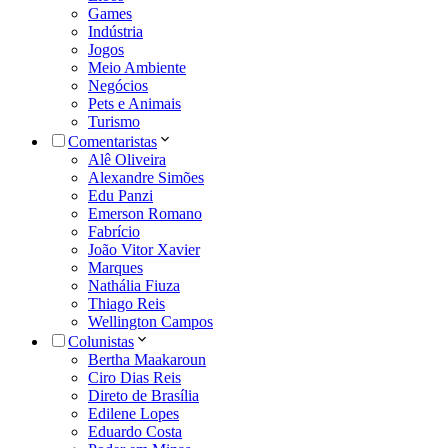
Games
Indústria
Jogos
Meio Ambiente
Negócios
Pets e Animais
Turismo
Comentaristas
Alê Oliveira
Alexandre Simões
Edu Panzi
Emerson Romano
Fabrício
João Vitor Xavier
Marques
Nathália Fiuza
Thiago Reis
Wellington Campos
Colunistas
Bertha Maakaroun
Ciro Dias Reis
Direto de Brasília
Edilene Lopes
Eduardo Costa