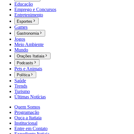
Educação
Emprego e Concursos
Entretenimento
Esportes
Games
Gastronomia
Jogos
Meio Ambiente
Mundo
Orações Itatiaia
Podcasts
Pets e Animais
Política
Saúde
Trends
Turismo
Últimas Notícias
Quem Somos
Programação
Ouça a Itatiaia
Institucional
Entre em Contato
Expediente Itatiaia