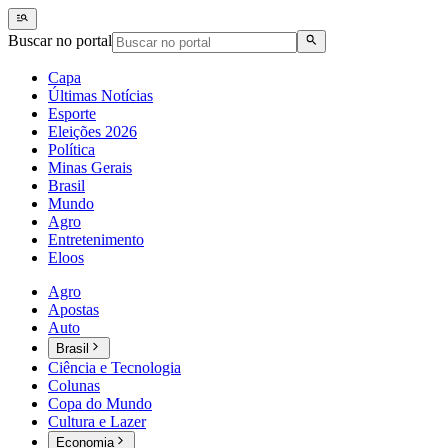
Buscar no portal
Capa
Últimas Notícias
Esporte
Eleições 2026
Política
Minas Gerais
Brasil
Mundo
Agro
Entretenimento
Eloos
Agro
Apostas
Auto
Brasil
Ciência e Tecnologia
Colunas
Copa do Mundo
Cultura e Lazer
Economia