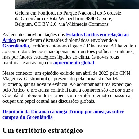
Geleira em Fonfjord, no Parque Nacional do Nordeste
da Groenlândia
•
Rita Willaert from 9890 Gavere,
Belgium, CC BY 2.0, via Wikimedia Commons
As recentes movimentações dos
Estados Unidos em relação ao
Ártico
reacenderam discussões diplomáticas envolvendo a
Groenlândia
, território autônomo ligado à Dinamarca. A ilha voltou
ao centro das atenções não apenas por questões políticas e militares,
mas por fatores estratégicos ligados ao clima, às novas rotas
marítimas e ao avanço do
aquecimento global
.
Nesse contexto, um episódio exibido em abril de 2023 pelo CNN
Viagem & Gastronomia, apresentado pela jornalista Daniela
Filomeno, ganha nova relevância. Ao acompanhar uma expedição
pelo Ártico, o programa contribui para a compreensão de por que a
Groenlândia deixou de ser apenas um território remoto e passou a
ocupar um papel central nas discussões globais.
Deputado da Dinamarca xinga Trump por ameaças sobre
compra da Groenlândia
Um território estratégico