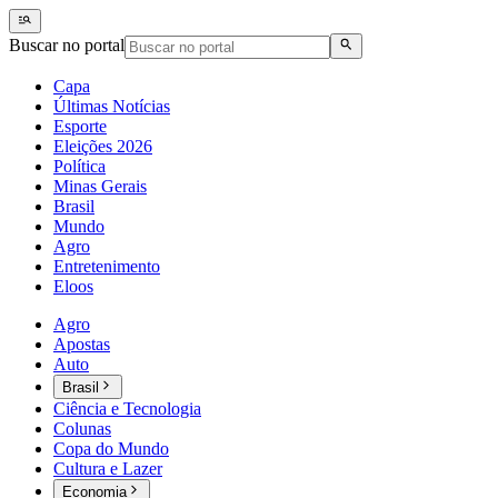
Buscar no portal
Capa
Últimas Notícias
Esporte
Eleições 2026
Política
Minas Gerais
Brasil
Mundo
Agro
Entretenimento
Eloos
Agro
Apostas
Auto
Brasil
Ciência e Tecnologia
Colunas
Copa do Mundo
Cultura e Lazer
Economia