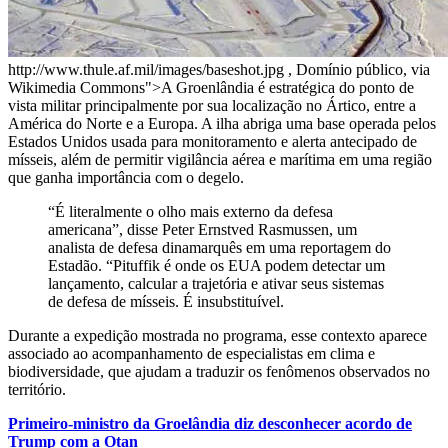
http://www.thule.af.mil/images/baseshot.jpg , Domínio público, via
Wikimedia Commons">A Groenlândia é estratégica do ponto de
vista militar principalmente por sua localização no Ártico, entre a
América do Norte e a Europa. A ilha abriga uma base operada pelos
Estados Unidos usada para monitoramento e alerta antecipado de
mísseis, além de permitir vigilância aérea e marítima em uma região
que ganha importância com o degelo.
“É literalmente o olho mais externo da defesa
americana”, disse Peter Ernstved Rasmussen, um
analista de defesa dinamarquês em uma reportagem do
Estadão. “Pituffik é onde os EUA podem detectar um
lançamento, calcular a trajetória e ativar seus sistemas
de defesa de mísseis. É insubstituível.
Durante a expedição mostrada no programa, esse contexto aparece
associado ao acompanhamento de especialistas em clima e
biodiversidade, que ajudam a traduzir os fenômenos observados no
território.
Primeiro-ministro da Groelândia diz desconhecer acordo de
Trump com a Otan