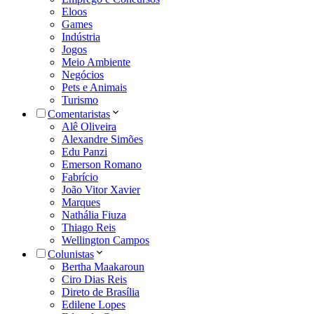
Eloos
Games
Indústria
Jogos
Meio Ambiente
Negócios
Pets e Animais
Turismo
Comentaristas
Alê Oliveira
Alexandre Simões
Edu Panzi
Emerson Romano
Fabrício
João Vitor Xavier
Marques
Nathália Fiuza
Thiago Reis
Wellington Campos
Colunistas
Bertha Maakaroun
Ciro Dias Reis
Direto de Brasília
Edilene Lopes