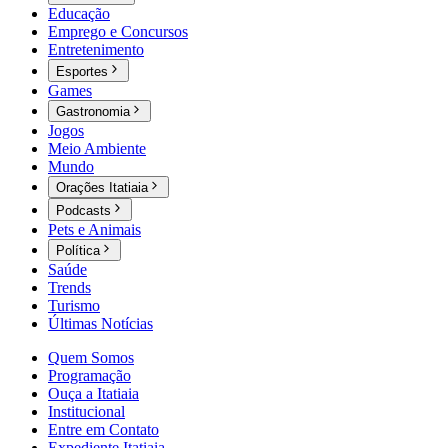
Educação
Emprego e Concursos
Entretenimento
Esportes
Games
Gastronomia
Jogos
Meio Ambiente
Mundo
Orações Itatiaia
Podcasts
Pets e Animais
Política
Saúde
Trends
Turismo
Últimas Notícias
Quem Somos
Programação
Ouça a Itatiaia
Institucional
Entre em Contato
Expediente Itatiaia