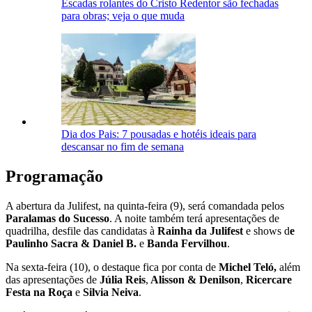
Escadas rolantes do Cristo Redentor são fechadas
para obras; veja o que muda
Dia dos Pais: 7 pousadas e hotéis ideais para
descansar no fim de semana
Programação
A abertura da Julifest, na quinta-feira (9), será comandada pelos
Paralamas do Sucesso
. A noite também terá apresentações de
quadrilha, desfile das candidatas à
Rainha da Julifest
e shows d
e
Paulinho Sacra & Daniel B.
e
Banda Fervilhou
.
Na sexta-feira (10), o destaque fica por conta de
Michel Teló,
além
das apresentações de
Júlia Reis
,
Alisson & Denilson
,
Ricercare
Festa na Roça
e
Silvia Neiva
.