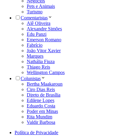
Negócios
Pets e Animais
Turismo
Comentaristas
Alê Oliveira
Alexandre Simões
Edu Panzi
Emerson Romano
Fabrício
João Vitor Xavier
Marques
Nathália Fiuza
Thiago Reis
Wellington Campos
Colunistas
Bertha Maakaroun
Ciro Dias Reis
Direto de Brasília
Edilene Lopes
Eduardo Costa
Poder em Minas
Rita Mundim
Valdir Barbosa
Política de Privacidade