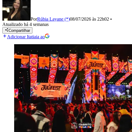
Por
Rúbia Layane (*)
08/07/2026 às 22h02
•
Atualizado
há 4 semanas
Compartilhar
Adicionar Itatiaia ao