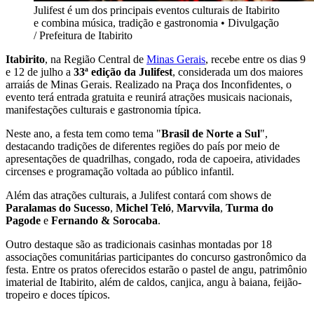
Julifest é um dos principais eventos culturais de Itabirito
e combina música, tradição e gastronomia
•
Divulgação
/ Prefeitura de Itabirito
Itabirito
, na Região Central de
Minas Gerais
, recebe entre os dias 9
e 12 de julho a
33ª edição da Julifest
, considerada um dos maiores
arraiás de Minas Gerais. Realizado na Praça dos Inconfidentes, o
evento terá entrada gratuita e reunirá atrações musicais nacionais,
manifestações culturais e gastronomia típica.
Neste ano, a festa tem como tema "
Brasil de Norte a Sul
",
destacando tradições de diferentes regiões do país por meio de
apresentações de quadrilhas, congado, roda de capoeira, atividades
circenses e programação voltada ao público infantil.
Além das atrações culturais, a Julifest contará com shows de
Paralamas do Sucesso
,
Michel Teló
,
Marvvila
,
Turma do
Pagode
e
Fernando & Sorocaba
.
Outro destaque são as tradicionais casinhas montadas por 18
associações comunitárias participantes do concurso gastronômico da
festa. Entre os pratos oferecidos estarão o pastel de angu, patrimônio
imaterial de Itabirito, além de caldos, canjica, angu à baiana, feijão-
tropeiro e doces típicos.