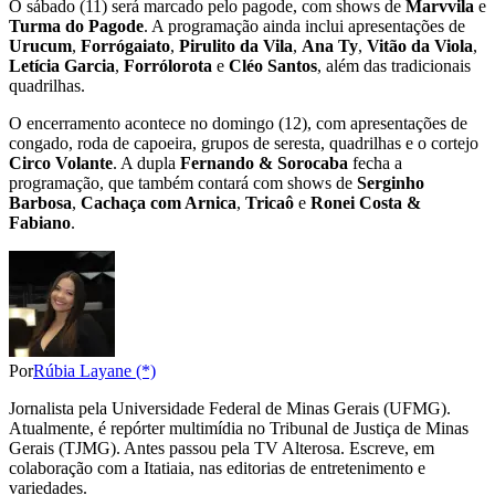
O sábado (11) será marcado pelo pagode, com shows de
Marvvila
e
Turma do Pagode
. A programação ainda inclui apresentações de
Urucum
,
Forrógaiato
,
Pirulito da Vila
,
Ana Ty
,
Vitão da Viola
,
Letícia Garcia
,
Forrólorota
e
Cléo Santos
, além das tradicionais
quadrilhas.
O encerramento acontece no domingo (12), com apresentações de
congado, roda de capoeira, grupos de seresta, quadrilhas e o cortejo
Circo Volante
. A dupla
Fernando & Sorocaba
fecha a
programação, que também contará com shows de
Serginho
Barbosa
,
Cachaça com Arnica
,
Tricaô
e
Ronei Costa &
Fabiano
.
Por
Rúbia Layane (*)
Jornalista pela Universidade Federal de Minas Gerais (UFMG).
Atualmente, é repórter multimídia no Tribunal de Justiça de Minas
Gerais (TJMG). Antes passou pela TV Alterosa. Escreve, em
colaboração com a Itatiaia, nas editorias de entretenimento e
variedades.