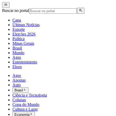
Buscar no portal
Capa
Últimas Notícias
Esporte
Eleições 2026
Política
Minas Gerais
Brasil
Mundo
Agro
Entretenimento
Eloos
Agro
Apostas
Auto
Brasil
Ciência e Tecnologia
Colunas
Copa do Mundo
Cultura e Lazer
Economia