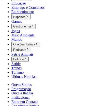
Educação
Emprego e Concursos
Entretenimento
Esportes
Games
Gastronomia
Jogos
Meio Ambiente
Mundo
Orações Itatiaia
Podcasts
Pets e Animais
Política
Saúde
Trends
Turismo
Últimas Notícias
Quem Somos
Programação
Ouça a Itatiaia
Institucional
Entre em Contato
Expediente Itatiaia