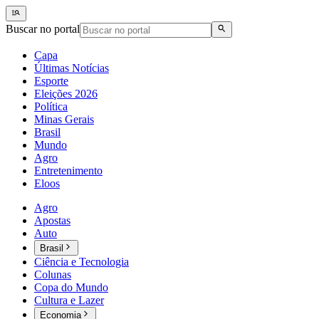
Buscar no portal
Capa
Últimas Notícias
Esporte
Eleições 2026
Política
Minas Gerais
Brasil
Mundo
Agro
Entretenimento
Eloos
Agro
Apostas
Auto
Brasil
Ciência e Tecnologia
Colunas
Copa do Mundo
Cultura e Lazer
Economia