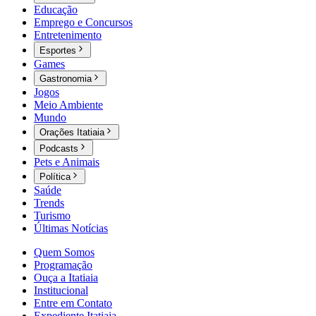
Educação
Emprego e Concursos
Entretenimento
Esportes
Games
Gastronomia
Jogos
Meio Ambiente
Mundo
Orações Itatiaia
Podcasts
Pets e Animais
Política
Saúde
Trends
Turismo
Últimas Notícias
Quem Somos
Programação
Ouça a Itatiaia
Institucional
Entre em Contato
Expediente Itatiaia