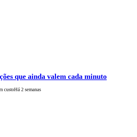
uções que ainda valem cada minuto
em custo
Há 2 semanas