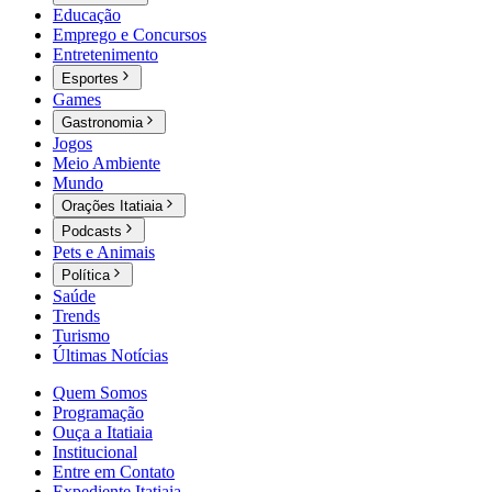
Educação
Emprego e Concursos
Entretenimento
Esportes
Games
Gastronomia
Jogos
Meio Ambiente
Mundo
Orações Itatiaia
Podcasts
Pets e Animais
Política
Saúde
Trends
Turismo
Últimas Notícias
Quem Somos
Programação
Ouça a Itatiaia
Institucional
Entre em Contato
Expediente Itatiaia