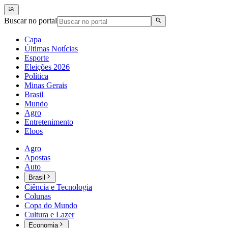
Buscar no portal
Capa
Últimas Notícias
Esporte
Eleições 2026
Política
Minas Gerais
Brasil
Mundo
Agro
Entretenimento
Eloos
Agro
Apostas
Auto
Brasil
Ciência e Tecnologia
Colunas
Copa do Mundo
Cultura e Lazer
Economia