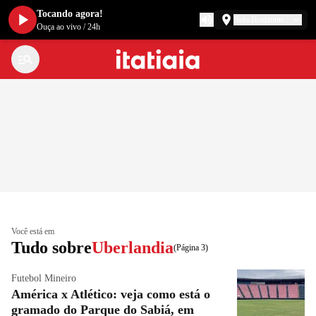
Tocando agora!
Belo Horizonte
Ouça ao vivo
/
24h
Você está em
Tudo sobre
Uberlandia
(Página 3)
Futebol Mineiro
América x Atlético: veja como está o
gramado do Parque do Sabiá, em