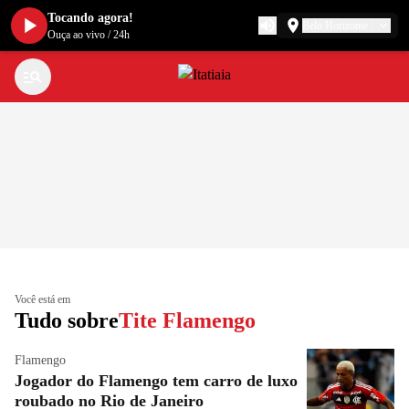
Tocando agora!
Belo Horizonte
Ouça ao vivo
/
24h
Você está em
Tudo sobre
Tite Flamengo
Flamengo
Jogador do Flamengo tem carro de luxo
roubado no Rio de Janeiro