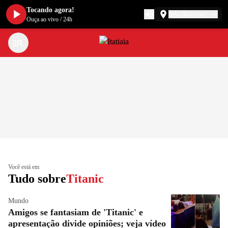
Tocando agora!
Belo Horizonte
Ouça ao vivo
/
24h
Você está em
Tudo sobre
Titanic
Mundo
Amigos se fantasiam de 'Titanic' e
apresentação divide opiniões; veja vídeo