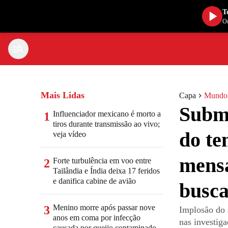
T
Ou
Mais Lidas
Capa
Mundo
Subma
Influenciador mexicano é morto a
1
tiros durante transmissão ao vivo;
do te
veja vídeo
mensa
Forte turbulência em voo entre
2
Tailândia e Índia deixa 17 feridos
e danifica cabine de avião
busc
Menino morre após passar nove
3
Implosão do 
anos em coma por infecção
nas investig
causada por queijo contaminado