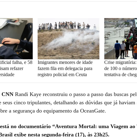
ificial falha, e 58
Imigrantes menores de idade
Crise migratória
isam refazer
fazem fila em delegacia para
de 100 o número
rsidade
registro policial em Ceuta
tentativa de che
a
CNN
Randi Kaye reconstruiu o passo a passo das buscas pe
 seus cinco tripulantes, detalhando as dúvidas que já haviam 
obre a segurança do equipamento da OceanGate.
 está no documentário “Aventura Mortal: uma Viagem ao 
asil exibe nesta segunda-feira (17), às 23h25.