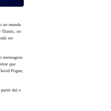
ido no mundo
 Titanic, no
-mãe ser
ão mensagens
strar que
 David Pogue,
partir daí o