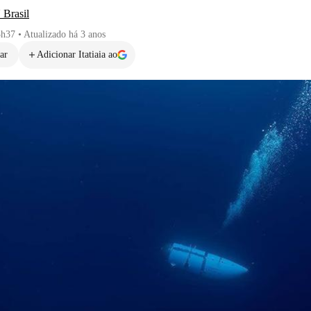
Brasil
3h37
•
Atualizado
há 3 anos
ar
Adicionar Itatiaia ao