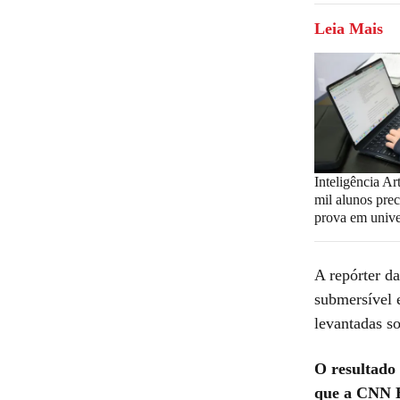
Leia Mais
Inteligência Art
mil alunos prec
prova em unive
A repórter d
submersível e
levantadas s
O resultado
que a CNN Br