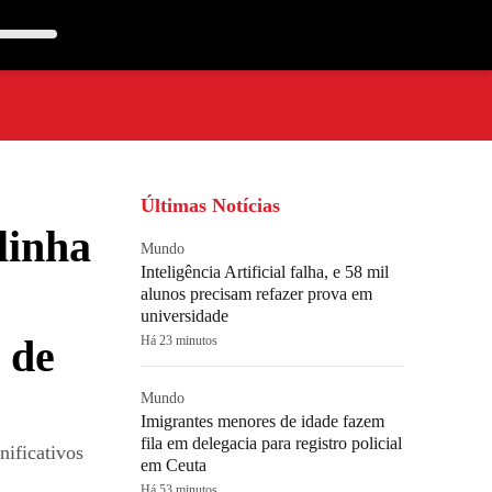
Últimas Notícias
linha
Mundo
Inteligência Artificial falha, e 58 mil
alunos precisam refazer prova em
universidade
 de
Há 23 minutos
Mundo
Imigrantes menores de idade fazem
fila em delegacia para registro policial
ificativos
em Ceuta
Há 53 minutos