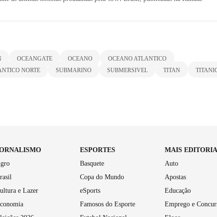
N
OCEANGATE
OCEANO
OCEANO ATLANTICO
ANTICO NORTE
SUBMARINO
SUBMERSIVEL
TITAN
TITANI
JORNALISMO
ESPORTES
MAIS EDITORI
gro
Basquete
Auto
rasil
Copa do Mundo
Apostas
ultura e Lazer
eSports
Educação
conomia
Famosos do Esporte
Emprego e Concur