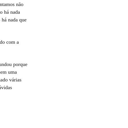
entamos não
ão há nada
o há nada que
ado com a
fundou porque
, em uma
tado várias
úvidas