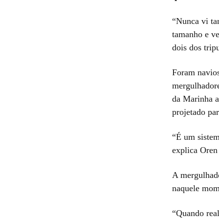
“Nunca vi ta
tamanho e ve
dois dos trip
Foram navios
mergulhadore
da Marinha 
projetado par
“É um sistem
explica Oren
A mergulhado
naquele mome
“Quando real