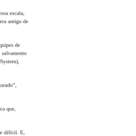
ssa escala,
era amigo de
quipes de
e salvamento
System),
gurado”,
ca que,
difícil. E,