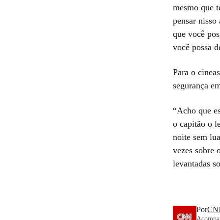
mesmo que t
pensar nisso
que você pos
você possa de
Para o cinea
segurança em
“Acho que es
o capitão o 
noite sem lua
vezes sobre o
levantadas s
Por
CNN
Acompanh