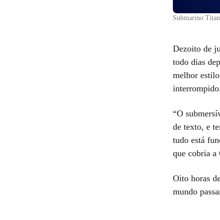
Submarino Titan
Dezoito de j
todo dias de
melhor estil
interrompido
“O submersív
de texto, e 
tudo está fu
que cobria a
Oito horas d
mundo passari