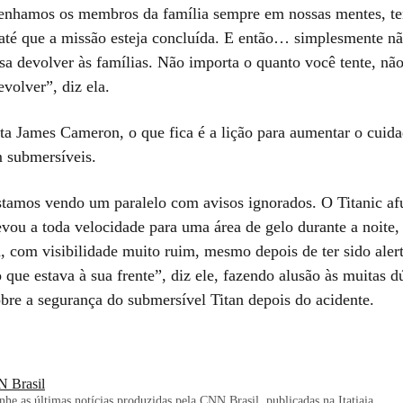
enhamos os membros da família sempre em nossas mentes, t
 até que a missão esteja concluída. E então… simplesmente n
sa devolver às famílias. Não importa o quanto você tente, nã
volver”, diz ela.
sta James Cameron, o que fica é a lição para aumentar o cuid
 submersíveis.
tamos vendo um paralelo com avisos ignorados. O Titanic a
levou a toda velocidade para uma área de gelo durante a noite
, com visibilidade muito ruim, mesmo depois de ter sido aler
 que estava à sua frente”, diz ele, fazendo alusão às muitas d
obre a segurança do submersível Titan depois do acidente.
 Brasil
e as últimas notícias produzidas pela CNN Brasil, publicadas na Itatiaia.