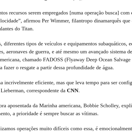
ntos recursos serem empregados [numa operação busca] com e
locidade”, afirmou Per Wimmer, filantropo dinamarquês que 
ulantes do Titan.
, diferentes tipos de veículos e equipamentos subaquáticos, e
s, aeronaves de guerra, e até mesmo um avançado sistema d
americana, chamado FADOSS (Flyaway Deep Ocean Salvage 
a fazer o resgate a partir dessa profundidade de água.
a incrivelmente eficiente, mas que leva tempo para ser confi
 Lieberman, correspondente da
CNN
.
ra aposentada da Marinha americana, Bobbie Scholley, expli
nto, a prioridade é sempre buscar as vítimas.
izamos operações muito difíceis como essa, é emocionalmente 