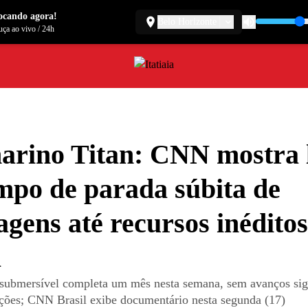
ocando agora!
Belo Horizonte
ça ao vivo
/
24h
rino Titan: CNN mostra 
mpo de parada súbita de
gens até recursos inéditos
a
submersível completa um mês nesta semana, sem avanços sign
ações; CNN Brasil exibe documentário nesta segunda (17)