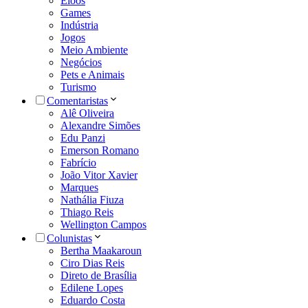
Eloos
Games
Indústria
Jogos
Meio Ambiente
Negócios
Pets e Animais
Turismo
Comentaristas
Alê Oliveira
Alexandre Simões
Edu Panzi
Emerson Romano
Fabrício
João Vitor Xavier
Marques
Nathália Fiuza
Thiago Reis
Wellington Campos
Colunistas
Bertha Maakaroun
Ciro Dias Reis
Direto de Brasília
Edilene Lopes
Eduardo Costa