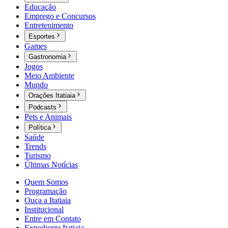
Educação
Emprego e Concursos
Entretenimento
Esportes
Games
Gastronomia
Jogos
Meio Ambiente
Mundo
Orações Itatiaia
Podcasts
Pets e Animais
Política
Saúde
Trends
Turismo
Últimas Notícias
Quem Somos
Programação
Ouça a Itatiaia
Institucional
Entre em Contato
Expediente Itatiaia