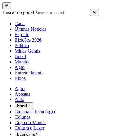
Buscar no portal
Capa
Últimas Notícias
Esporte
Eleições 2026
Política
Minas Gerais
Brasil
Mundo
Agro
Entretenimento
Eloos
Agro
Apostas
Auto
Brasil
Ciência e Tecnologia
Colunas
Copa do Mundo
Cultura e Lazer
Economia