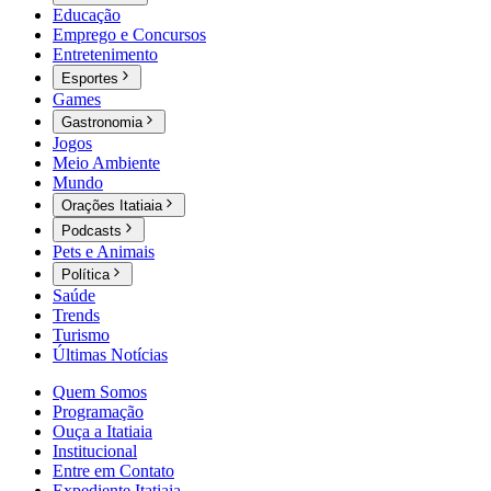
Educação
Emprego e Concursos
Entretenimento
Esportes
Games
Gastronomia
Jogos
Meio Ambiente
Mundo
Orações Itatiaia
Podcasts
Pets e Animais
Política
Saúde
Trends
Turismo
Últimas Notícias
Quem Somos
Programação
Ouça a Itatiaia
Institucional
Entre em Contato
Expediente Itatiaia