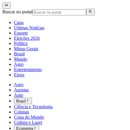
Buscar no portal
Capa
Últimas Notícias
Esporte
Eleições 2026
Política
Minas Gerais
Brasil
Mundo
Agro
Entretenimento
Eloos
Agro
Apostas
Auto
Brasil
Ciência e Tecnologia
Colunas
Copa do Mundo
Cultura e Lazer
Economia