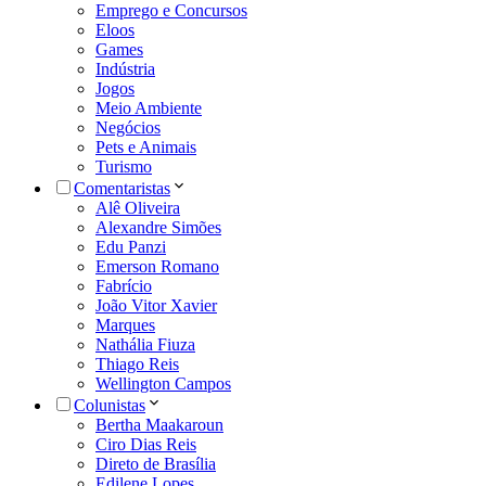
Emprego e Concursos
Eloos
Games
Indústria
Jogos
Meio Ambiente
Negócios
Pets e Animais
Turismo
Comentaristas
Alê Oliveira
Alexandre Simões
Edu Panzi
Emerson Romano
Fabrício
João Vitor Xavier
Marques
Nathália Fiuza
Thiago Reis
Wellington Campos
Colunistas
Bertha Maakaroun
Ciro Dias Reis
Direto de Brasília
Edilene Lopes