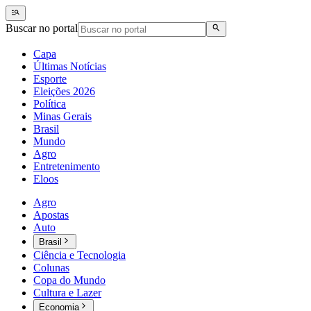
Buscar no portal
Capa
Últimas Notícias
Esporte
Eleições 2026
Política
Minas Gerais
Brasil
Mundo
Agro
Entretenimento
Eloos
Agro
Apostas
Auto
Brasil
Ciência e Tecnologia
Colunas
Copa do Mundo
Cultura e Lazer
Economia