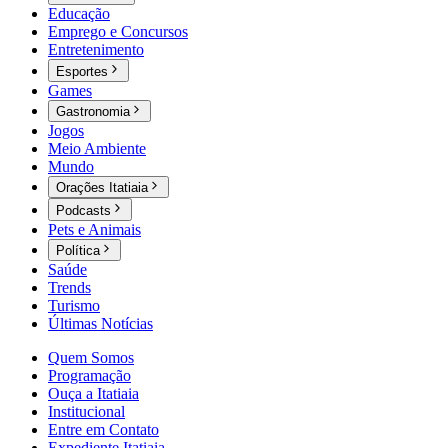
Educação
Emprego e Concursos
Entretenimento
Esportes
Games
Gastronomia
Jogos
Meio Ambiente
Mundo
Orações Itatiaia
Podcasts
Pets e Animais
Política
Saúde
Trends
Turismo
Últimas Notícias
Quem Somos
Programação
Ouça a Itatiaia
Institucional
Entre em Contato
Expediente Itatiaia