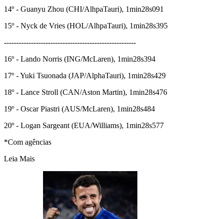
14º - Guanyu Zhou (CHI/AlhpaTauri), 1min28s091
15º - Nyck de Vries (HOL/AlhpaTauri), 1min28s395
------------------------------------------------------
16º - Lando Norris (ING/McLaren), 1min28s394
17º - Yuki Tsuonada (JAP/AlphaTauri), 1min28s429
18º - Lance Stroll (CAN/Aston Martin), 1min28s476
19º - Oscar Piastri (AUS/McLaren), 1min28s484
20º - Logan Sargeant (EUA/Williams), 1min28s577
*Com agências
Leia Mais