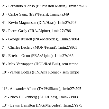
2º - Fernando Alonso (ESP/Aston Martin), 1min27s202
3º - Carlos Sainz (ESP/Ferari), 1min27s349
4º - Kevin Magnussen (DIN/Haas), 1min27s767
5º - Pierre Gasly (FRA/Alpine), 1min27s786
6º - George Russell (ING/Mercedes), 1min27s804
7º - Charles Leclerc (MON/Ferrari), 1min27s861
8º - Esteban Ocon (FRA/Alpine), 1min27s935
9º - Max Verstappen (HOL/Red Bull), sem tempo
10º -Valtteri Bottas (FIN/Alfa Romeo), sem tempo
------------------------------------------------------
11º - Alexander Albon (TAI/Williams), 1min27s795
12º - Nico Hulkenberg (ALE/Haas), 1min27s903
13º - Lewis Hamilton (ING/Mercedes), 1min27s975