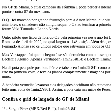
No GP de Miami, o atual campeão da Fórmula 1 pode perder a lideran
pontos contra 87 do mexicano.
O Q1 foi marcado por grande frustração para a Aston Martin, que viu 
anteriores, o canadense não atingiu sequer o Q3 ao terminar a primeir
foram Yuki Tsunoda e Lando Norris.
Outro piloto que ficou de fora do Q3 pela primeira vez neste ano fo
Romana de abril de 2022, no qual largou na 14ª posição Além dele,
Fernando Alonso são os únicos pilotos que estiveram em todos os Q3
Max Verstappen foi quem chegou à sessão derradeira com o desempenho
Leclerc e Alonso. Apenas Verstappen (1min26s814) e Leclerc (1min2
Na disputa pela pole position, Pérez estabeleceu 1min26s841 como o t
erro na primeira volta, e teve os planos completamente estragados po
muro.
A bandeira vermelha levantou e os delegados decidiram não retomar a
feito uma volta de 1min27s861. Assim, a pole caiu nas mãos de Pérez,
Confira o grid de largada do GP de Miami
1º - Sergio Pérez (MEX/Red Bull), 1min26s841