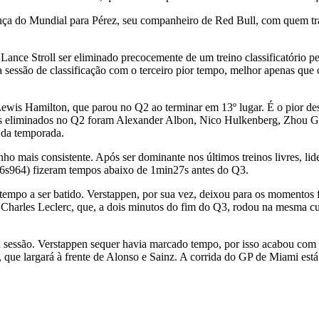
ça do Mundial para Pérez, seu companheiro de Red Bull, com quem trav
Lance Stroll ser eliminado precocemente de um treino classificatório 
a sessão de classificação com o terceiro pior tempo, melhor apenas que
i Lewis Hamilton, que parou no Q2 ao terminar em 13º lugar. É o pior 
 os eliminados no Q2 foram Alexander Albon, Nico Hulkenberg, Zhou Gu
 da temporada.
 mais consistente. Após ser dominante nos últimos treinos livres, lid
6s964) fizeram tempos abaixo de 1min27s antes do Q3.
empo a ser batido. Verstappen, por sua vez, deixou para os momentos fi
r Charles Leclerc, que, a dois minutos do fim do Q3, rodou na mesma cu
 sessão. Verstappen sequer havia marcado tempo, por isso acabou com a
 que largará à frente de Alonso e Sainz. A corrida do GP de Miami est