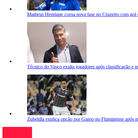
Matheus Henrique coroa nova fase no Cruzeiro com gol e
Técnico do Vasco exalta jogadores após classificação e r
Zubeldía explica opção por Ganso no Fluminense após m