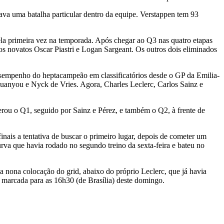
a uma batalha particular dentro da equipe. Verstappen tem 93
pela primeira vez na temporada. Após chegar ao Q3 nas quatro etapas
 os novatos Oscar Piastri e Logan Sargeant. Os outros dois eliminados
desempenho do heptacampeão em classificatórios desde o GP da Emilia-
anyou e Nyck de Vries. Agora, Charles Leclerc, Carlos Sainz e
erou o Q1, seguido por Sainz e Pérez, e também o Q2, à frente de
nais a tentativa de buscar o primeiro lugar, depois de cometer um
rva que havia rodado no segundo treino da sexta-feira e bateu no
 nona colocação do grid, abaixo do próprio Leclerc, que já havia
á marcada para as 16h30 (de Brasília) deste domingo.