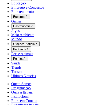
Educação
Emprego e Concursos
Entretenimento
Esportes
Games
Gastronomia
Jogos
Meio Ambiente
Mundo
Orações Itatiaia
Podcasts
Pets e Animais
Política
Saúde
Trends
Turismo
Últimas Notícias
Quem Somos
Programação
Ouça a Itatiaia
Institucional
Entre em Contato
Expediente Itatiaia