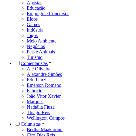
Apostas
Educação
Emprego e Concursos
Eloos
Games
Indústria
Jogos
Meio Ambiente
Negócios
Pets e Animais
Turismo
Comentaristas
Alê Oliveira
Alexandre Simões
Edu Panzi
Emerson Romano
Fabrício
João Vitor Xavier
Marques
Nathália Fiuza
Thiago Reis
Wellington Campos
Colunistas
Bertha Maakaroun
Ciro Dias Reis