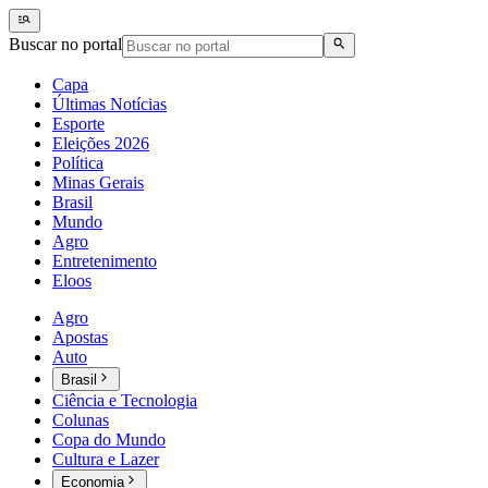
Buscar no portal
Capa
Últimas Notícias
Esporte
Eleições 2026
Política
Minas Gerais
Brasil
Mundo
Agro
Entretenimento
Eloos
Agro
Apostas
Auto
Brasil
Ciência e Tecnologia
Colunas
Copa do Mundo
Cultura e Lazer
Economia