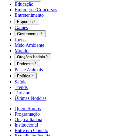
Educação
Emprego e Concursos
Entretenimento
Esportes
Games
Gastronomia
Jogos
Meio Ambiente
Mundo
Orações Itatiaia
Podcasts
Pets e Animais
Política
Saúde
Trends
Turismo
Últimas Notícias
Quem Somos
Programação
Ouça a Itatiaia
Institucional
Entre em Contato
Expediente Itatiaia