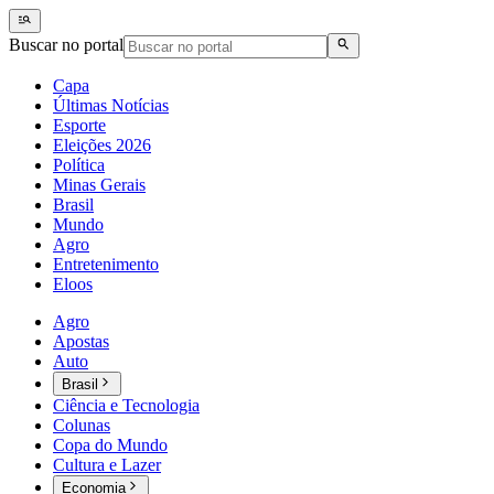
Buscar no portal
Capa
Últimas Notícias
Esporte
Eleições 2026
Política
Minas Gerais
Brasil
Mundo
Agro
Entretenimento
Eloos
Agro
Apostas
Auto
Brasil
Ciência e Tecnologia
Colunas
Copa do Mundo
Cultura e Lazer
Economia