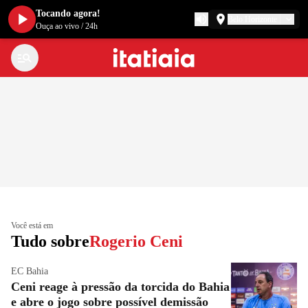
Tocando agora!
Belo Horizonte
Ouça ao vivo
/
24h
Você está em
Tudo sobre
Rogerio Ceni
EC Bahia
Ceni reage à pressão da torcida do Bahia
e abre o jogo sobre possível demissão