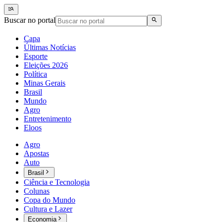
Buscar no portal
Capa
Últimas Notícias
Esporte
Eleições 2026
Política
Minas Gerais
Brasil
Mundo
Agro
Entretenimento
Eloos
Agro
Apostas
Auto
Brasil
Ciência e Tecnologia
Colunas
Copa do Mundo
Cultura e Lazer
Economia