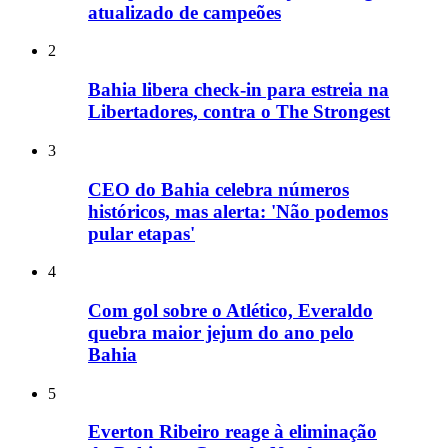
atualizado de campeões
2
Bahia libera check-in para estreia na
Libertadores, contra o The Strongest
3
CEO do Bahia celebra números
históricos, mas alerta: 'Não podemos
pular etapas'
4
Com gol sobre o Atlético, Everaldo
quebra maior jejum do ano pelo
Bahia
5
Everton Ribeiro reage à eliminação