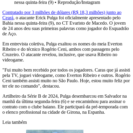
nessa quinta-feira (9)
•
Reprodução/Instagram
Contratado por 3 milhões de dólares (R$ 18,3 milhões) junto ao
Ceará
, o atacante Erick Pulga foi oficialmente apresentado pelo
Bahia nessa quinta-feira (9), no CT Evaristo de Macedo. O jovem
de 24 anos deu suas primeiras palavras como jogador do Esquadrão
de Aço.
Em entrevista coletiva, Pulga exaltou os nomes do meia Everton
Ribeiro e do técnico Rogério Ceni, ambos com passagens pelo
Cruzeiro. O atacante revelou, inclusive, que usava Ribeiro no
videogame.
"Fui muito bem recebido por todos os jogadores. Caras que já assisti
pela TV, joguei videogame, como Everton Ribeiro e outros. Rogério
Ceni também assisti muito no São Paulo. Hoje, estou muito feliz por
ter ele no comando", destacou.
Artilheiro da Série B de 2024, Pulga desembarcou em Salvador na
manhã da última segunda-feira (6) e se encaminhou para assinar o
contrato com o clube baiano. Ele participará da pré-temporada com
o elenco profissional na cidade de Girona, na Espanha.
Leia também