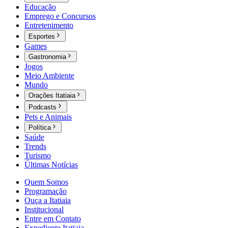
Educação
Emprego e Concursos
Entretenimento
Esportes
Games
Gastronomia
Jogos
Meio Ambiente
Mundo
Orações Itatiaia
Podcasts
Pets e Animais
Política
Saúde
Trends
Turismo
Últimas Notícias
Quem Somos
Programação
Ouça a Itatiaia
Institucional
Entre em Contato
Expediente Itatiaia