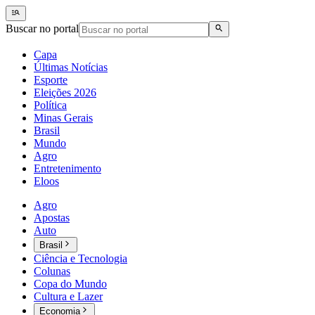
Buscar no portal
Capa
Últimas Notícias
Esporte
Eleições 2026
Política
Minas Gerais
Brasil
Mundo
Agro
Entretenimento
Eloos
Agro
Apostas
Auto
Brasil
Ciência e Tecnologia
Colunas
Copa do Mundo
Cultura e Lazer
Economia