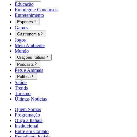
Educação
Emprego e Concursos
Entretenimento
Esportes
Games
Gastronomia
Jogos
Meio Ambiente
Mundo
Orações Itatiaia
Podcasts
Pets e Animais
Política
Saúde
Trends
Turismo
Últimas Notícias
Quem Somos
Programação
Ouça a Itatiaia
Institucional
Entre em Contato
Expediente Itatiaia