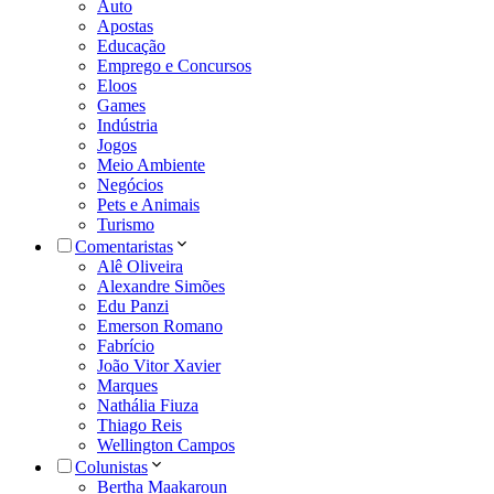
Auto
Apostas
Educação
Emprego e Concursos
Eloos
Games
Indústria
Jogos
Meio Ambiente
Negócios
Pets e Animais
Turismo
Comentaristas
Alê Oliveira
Alexandre Simões
Edu Panzi
Emerson Romano
Fabrício
João Vitor Xavier
Marques
Nathália Fiuza
Thiago Reis
Wellington Campos
Colunistas
Bertha Maakaroun