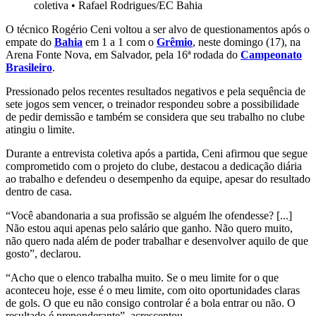
coletiva
•
Rafael Rodrigues/EC Bahia
O técnico Rogério Ceni voltou a ser alvo de questionamentos após o
empate do
Bahia
em 1 a 1 com o
Grêmio
, neste domingo (17), na
Arena Fonte Nova, em Salvador, pela 16ª rodada do
Campeonato
Brasileiro
.
Pressionado pelos recentes resultados negativos e pela sequência de
sete jogos sem vencer, o treinador respondeu sobre a possibilidade
de pedir demissão e também se considera que seu trabalho no clube
atingiu o limite.
Durante a entrevista coletiva após a partida, Ceni afirmou que segue
comprometido com o projeto do clube, destacou a dedicação diária
ao trabalho e defendeu o desempenho da equipe, apesar do resultado
dentro de casa.
“Você abandonaria a sua profissão se alguém lhe ofendesse? [...]
Não estou aqui apenas pelo salário que ganho. Não quero muito,
não quero nada além de poder trabalhar e desenvolver aquilo de que
gosto”, declarou.
“Acho que o elenco trabalha muito. Se o meu limite for o que
aconteceu hoje, esse é o meu limite, com oito oportunidades claras
de gols. O que eu não consigo controlar é a bola entrar ou não. O
resultado é preponderante”, acrescentou.