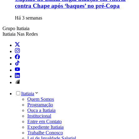
contra Chape após ‘baques’ no pré-Copa
Há 3 semanas
Grupo Itatiaia
Itatiaia Nas Redes
Itatiaia
Quem Somos
Programação
Ouça a Itatiaia
Institucional
Entre em Contato
Expediente Itatiaia
Trabalhe Conosco
Lei de Igualdade Salarial