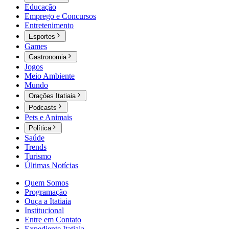
Educação
Emprego e Concursos
Entretenimento
Esportes
Games
Gastronomia
Jogos
Meio Ambiente
Mundo
Orações Itatiaia
Podcasts
Pets e Animais
Política
Saúde
Trends
Turismo
Últimas Notícias
Quem Somos
Programação
Ouça a Itatiaia
Institucional
Entre em Contato
Expediente Itatiaia