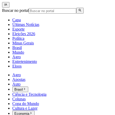
Buscar no portal
Capa
Últimas Notícias
Esporte
Eleições 2026
Política
Minas Gerais
Brasil
Mundo
Agro
Entretenimento
Eloos
Agro
Apostas
Auto
Brasil
Ciência e Tecnologia
Colunas
Copa do Mundo
Cultura e Lazer
Economia