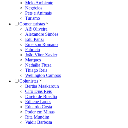
Meio Ambiente
Negócios
Pets e Animais
Turismo
Comentaristas
Alê Oliveira
Alexandre Simões
Edu Panzi
Emerson Romano
Fabrício
João Vitor Xavier
Marques
Nathália Fiuza
Thiago Reis
Wellington Campos
Colunistas
Bertha Maakaroun
Ciro Dias Reis
Direto de Brasília
Edilene Lopes
Eduardo Costa
Poder em Minas
Rita Mundim
Valdir Barbosa