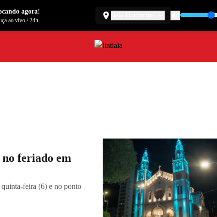
ocando agora!
Belo Horizonte
ça ao vivo
/
24h
a no feriado em
quinta-feira (6) e no ponto