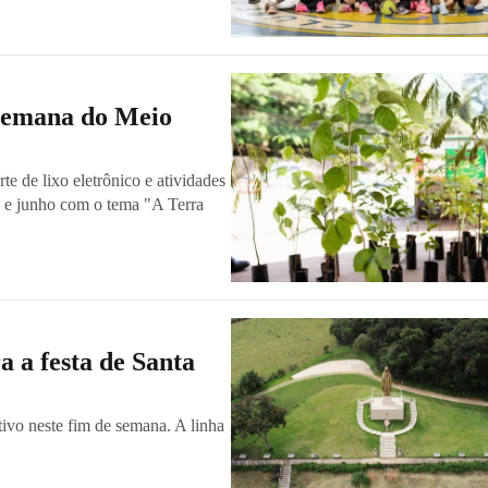
Semana do Meio
te de lixo eletrônico e atividades
o e junho com o tema "A Terra
a a festa de Santa
etivo neste fim de semana. A linha