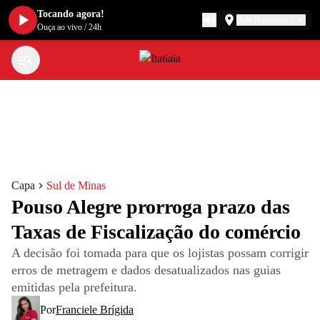
Tocando agora!
Belo Horizonte
Ouça ao vivo
/
24h
Capa
Sul de Minas
Pouso Alegre prorroga prazo das
Taxas de Fiscalização do comércio
A decisão foi tomada para que os lojistas possam corrigir
erros de metragem e dados desatualizados nas guias
emitidas pela prefeitura.
Por
Franciele Brígida