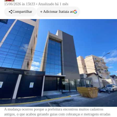
15/06/2026 às 15h33
•
Atualizado
há 1 mês
Compartilhar
Adicionar Itatiaia ao
A mudança ocorreu porque a prefeitura encontrou muitos cadastros
antigos, o que acabou gerando guias com cobranças e metragens erradas