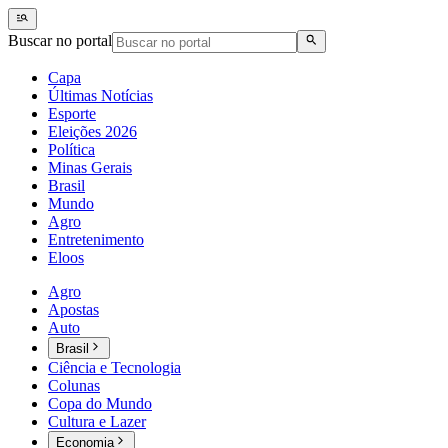
Buscar no portal
Capa
Últimas Notícias
Esporte
Eleições 2026
Política
Minas Gerais
Brasil
Mundo
Agro
Entretenimento
Eloos
Agro
Apostas
Auto
Brasil
Ciência e Tecnologia
Colunas
Copa do Mundo
Cultura e Lazer
Economia