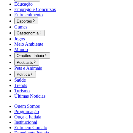
Educação
Emprego e Concursos
Entretenimento
Esportes
Games
Gastronomia
Jogos
Meio Ambiente
Mundo
Orações Itatiaia
Podcasts
Pets e Animais
Política
Saúde
Trends
Turismo
Últimas Notícias
Quem Somos
Programação
Ouça a Itatiaia
Institucional
Entre em Contato
Expediente Itatiaia