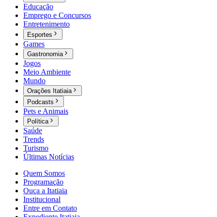
Educação
Emprego e Concursos
Entretenimento
Esportes
Games
Gastronomia
Jogos
Meio Ambiente
Mundo
Orações Itatiaia
Podcasts
Pets e Animais
Política
Saúde
Trends
Turismo
Últimas Notícias
Quem Somos
Programação
Ouça a Itatiaia
Institucional
Entre em Contato
Expediente Itatiaia