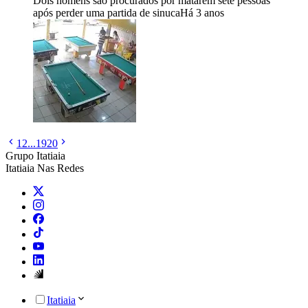
Dois homens são procurados por matarem sete pessoas
após perder uma partida de sinuca
Há 3 anos
1
2
...
19
20
Grupo Itatiaia
Itatiaia Nas Redes
Itatiaia