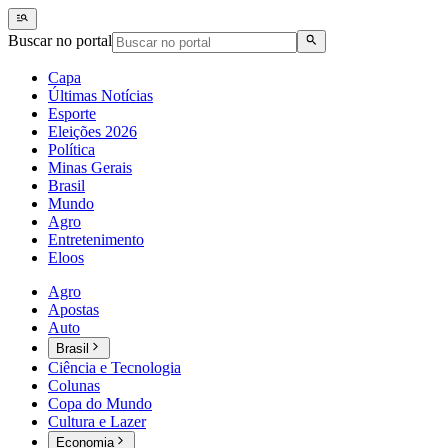
Buscar no portal
Capa
Últimas Notícias
Esporte
Eleições 2026
Política
Minas Gerais
Brasil
Mundo
Agro
Entretenimento
Eloos
Agro
Apostas
Auto
Brasil
Ciência e Tecnologia
Colunas
Copa do Mundo
Cultura e Lazer
Economia