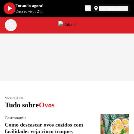
Tocando agora!
Belo Horizonte
Ouça ao vivo
/
24h
Você está em
Tudo sobre
Ovos
Gastronomia
Como descascar ovos cozidos com
facilidade: veja cinco truques