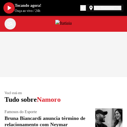
Tocando agora!
Belo Horizonte
Ouça ao vivo
/
24h
Você está em
Tudo sobre
Namoro
Famosos do Esporte
Bruna Biancardi anuncia término de
relacionamento com Neymar