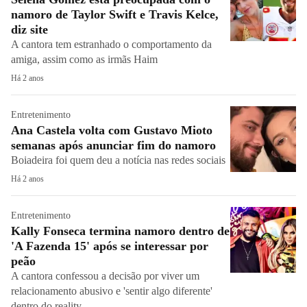
namoro de Taylor Swift e Travis Kelce,
diz site
A cantora tem estranhado o comportamento da
amiga, assim como as irmãs Haim
Há 2 anos
Entretenimento
Ana Castela volta com Gustavo Mioto
semanas após anunciar fim do namoro
Boiadeira foi quem deu a notícia nas redes sociais
Há 2 anos
Entretenimento
Kally Fonseca termina namoro dentro de
'A Fazenda 15' após se interessar por
peão
A cantora confessou a decisão por viver um
relacionamento abusivo e 'sentir algo diferente'
dentro do reality