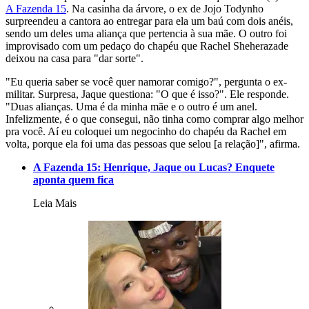
A Fazenda 15
. Na casinha da árvore, o ex de Jojo Todynho
surpreendeu a cantora ao entregar para ela um baú com dois anéis,
sendo um deles uma aliança que pertencia à sua mãe. O outro foi
improvisado com um pedaço do chapéu que Rachel Sheherazade
deixou na casa para "dar sorte".
"Eu queria saber se você quer namorar comigo?", pergunta o ex-
militar. Surpresa, Jaque questiona: "O que é isso?". Ele responde.
"Duas alianças. Uma é da minha mãe e o outro é um anel.
Infelizmente, é o que consegui, não tinha como comprar algo melhor
pra você. Aí eu coloquei um negocinho do chapéu da Rachel em
volta, porque ela foi uma das pessoas que selou [a relação]", afirma.
A Fazenda 15: Henrique, Jaque ou Lucas? Enquete
aponta quem fica
Leia Mais