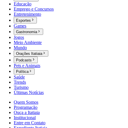
Educação
Emprego e Concursos
Entretenimento
Esportes
Games
Gastronomia
Jogos
Meio Ambiente
Mundo
Orações Itatiaia
Podcasts
Pets e Animais
Política
Saúde
Trends
Turismo
Últimas Notícias
Quem Somos
Programação
Ouça a Itatiaia
Institucional
Entre em Contato
Expediente Itatiaia