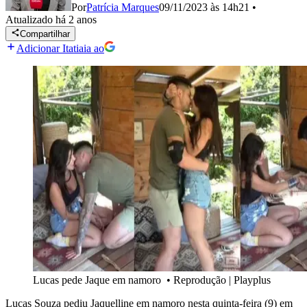
Por
Patrícia Marques
09/11/2023 às 14h21
•
Atualizado
há 2 anos
Compartilhar
Adicionar Itatiaia ao
Lucas pede Jaque em namoro
•
Reprodução | Playplus
Lucas Souza pediu Jaquelline em namoro nesta quinta-feira (9) em