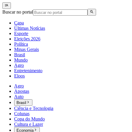
Buscar no portal
Capa
Últimas Notícias
Esporte
Eleições 2026
Política
Minas Gerais
Brasil
Mundo
Agro
Entretenimento
Eloos
Agro
Apostas
Auto
Brasil
Ciência e Tecnologia
Colunas
Copa do Mundo
Cultura e Lazer
Economia