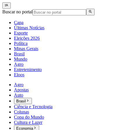
Buscar no portal
Capa
Últimas Notícias
Esporte
Eleições 2026
Política
Minas Gerais
Brasil
Mundo
Agro
Entretenimento
Eloos
Agro
Apostas
Auto
Brasil
Ciência e Tecnologia
Colunas
Copa do Mundo
Cultura e Lazer
Economia