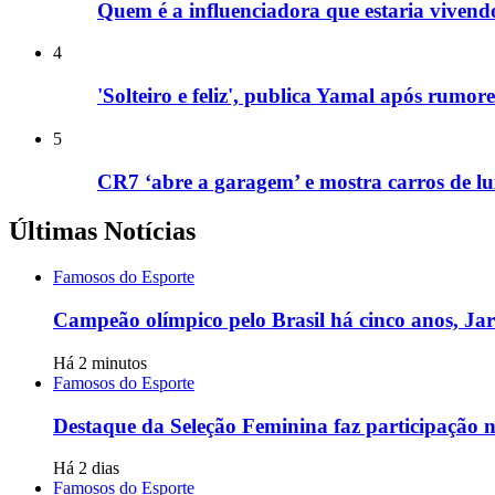
Quem é a influenciadora que estaria vive
4
'Solteiro e feliz', publica Yamal após rumo
5
CR7 ‘abre a garagem’ e mostra carros de lu
Últimas Notícias
Famosos do Esporte
Campeão olímpico pelo Brasil há cinco anos, Ja
Há 2 minutos
Famosos do Esporte
Destaque da Seleção Feminina faz participação
Há 2 dias
Famosos do Esporte