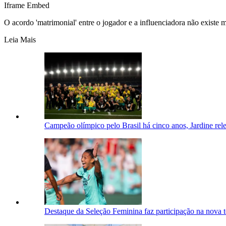
Iframe Embed
O acordo 'matrimonial' entre o jogador e a influenciadora não existe 
Leia Mais
Campeão olímpico pelo Brasil há cinco anos, Jardine rel
Destaque da Seleção Feminina faz participação na nova