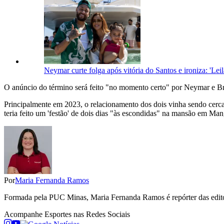
Neymar curte folga após vitória do Santos e ironiza: 'Leil
O anúncio do término será feito "no momento certo" por Neymar e Bru
Principalmente em 2023, o relacionamento dos dois vinha sendo cerca
teria feito um 'festão' de dois dias "às escondidas" na mansão em Man
Por
Maria Fernanda Ramos
Formada pela PUC Minas, Maria Fernanda Ramos é repórter das editori
Acompanhe
Esportes
nas Redes Sociais