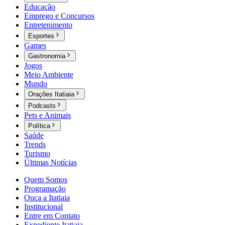
Educação
Emprego e Concursos
Entretenimento
Esportes
Games
Gastronomia
Jogos
Meio Ambiente
Mundo
Orações Itatiaia
Podcasts
Pets e Animais
Política
Saúde
Trends
Turismo
Últimas Notícias
Quem Somos
Programação
Ouça a Itatiaia
Institucional
Entre em Contato
Expediente Itatiaia