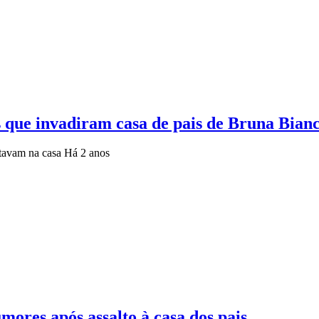
 que invadiram casa de pais de Bruna Bian
stavam na casa
Há 2 anos
ores após assalto à casa dos pais