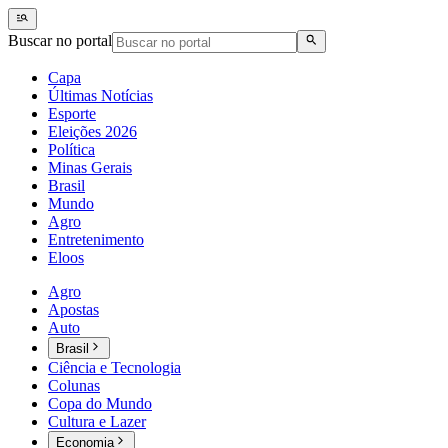
Buscar no portal
Capa
Últimas Notícias
Esporte
Eleições 2026
Política
Minas Gerais
Brasil
Mundo
Agro
Entretenimento
Eloos
Agro
Apostas
Auto
Brasil
Ciência e Tecnologia
Colunas
Copa do Mundo
Cultura e Lazer
Economia