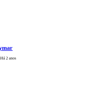
eymar
s
Há 2 anos