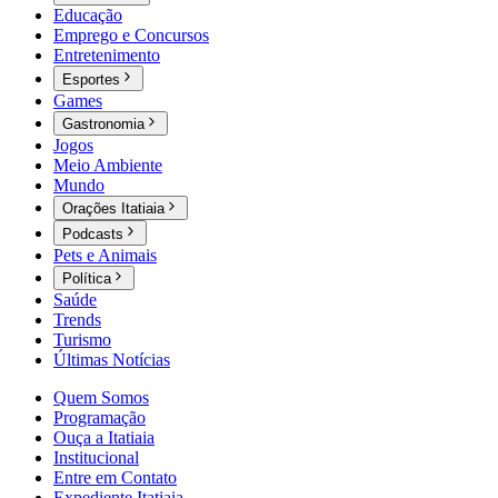
Educação
Emprego e Concursos
Entretenimento
Esportes
Games
Gastronomia
Jogos
Meio Ambiente
Mundo
Orações Itatiaia
Podcasts
Pets e Animais
Política
Saúde
Trends
Turismo
Últimas Notícias
Quem Somos
Programação
Ouça a Itatiaia
Institucional
Entre em Contato
Expediente Itatiaia