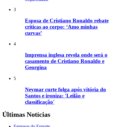
3
Esposa de Cristiano Ronaldo rebate
críticas ao corpo: ‘Amo minhas
curvas’
4
Imprensa inglesa revela onde será o
casamento de Cristiano Ronaldo e
Georgina
5
Neymar curte folga após vitória do
Santos e ironiza: 'Leilão e
classificação'
Últimas Notícias
Famosos do Esporte