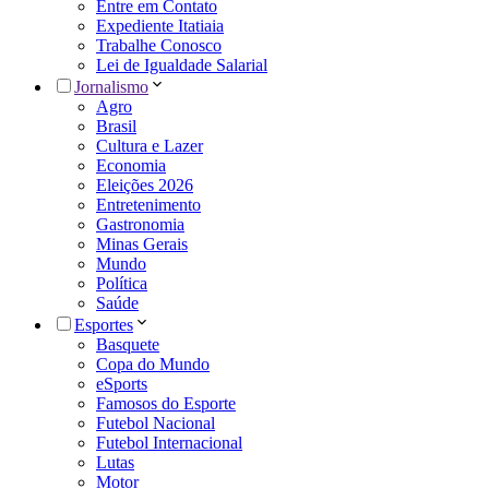
Entre em Contato
Expediente Itatiaia
Trabalhe Conosco
Lei de Igualdade Salarial
Jornalismo
Agro
Brasil
Cultura e Lazer
Economia
Eleições 2026
Entretenimento
Gastronomia
Minas Gerais
Mundo
Política
Saúde
Esportes
Basquete
Copa do Mundo
eSports
Famosos do Esporte
Futebol Nacional
Futebol Internacional
Lutas
Motor