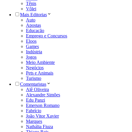
Tênis
Vôlei
Mais Editorias
Auto
Apostas
Educação
Emprego e Concursos
Eloos
Games
Indústria
Jogos
Meio Ambiente
Negócios
Pets e Animais
Turismo
Comentaristas
Alê Oliveira
Alexandre Simões
Edu Panzi
Emerson Romano
Fabrício
João Vitor Xavier
Marques
Nathália Fiuza
Thiago Reis