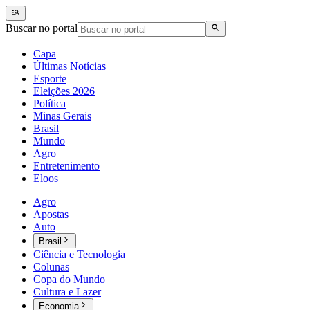
Buscar no portal
Capa
Últimas Notícias
Esporte
Eleições 2026
Política
Minas Gerais
Brasil
Mundo
Agro
Entretenimento
Eloos
Agro
Apostas
Auto
Brasil
Ciência e Tecnologia
Colunas
Copa do Mundo
Cultura e Lazer
Economia