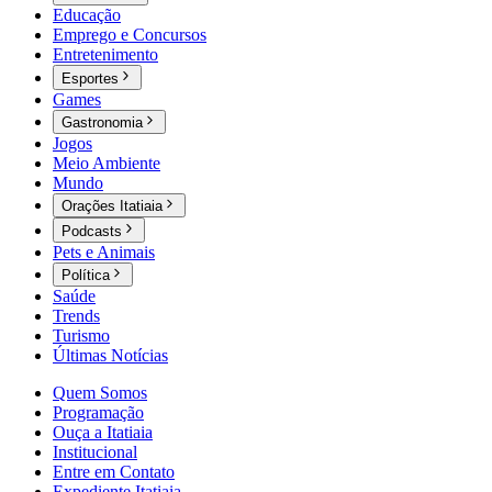
Educação
Emprego e Concursos
Entretenimento
Esportes
Games
Gastronomia
Jogos
Meio Ambiente
Mundo
Orações Itatiaia
Podcasts
Pets e Animais
Política
Saúde
Trends
Turismo
Últimas Notícias
Quem Somos
Programação
Ouça a Itatiaia
Institucional
Entre em Contato
Expediente Itatiaia