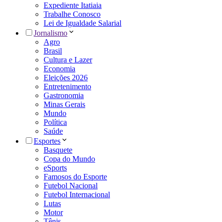
Expediente Itatiaia
Trabalhe Conosco
Lei de Igualdade Salarial
Jornalismo
Agro
Brasil
Cultura e Lazer
Economia
Eleições 2026
Entretenimento
Gastronomia
Minas Gerais
Mundo
Política
Saúde
Esportes
Basquete
Copa do Mundo
eSports
Famosos do Esporte
Futebol Nacional
Futebol Internacional
Lutas
Motor
Tênis