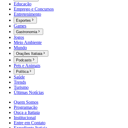
Educação
Emprego e Concursos
Entretenimento
Esportes
Games
Gastronomia
Jogos
Meio Ambiente
Mundo
Orações Itatiaia
Podcasts
Pets e Animais
Política
Saúde
Trends
Turismo
Últimas Notícias
Quem Somos
Programação
Ouça a Itatiaia
Institucional
Entre em Contato
Expediente Itatiaia