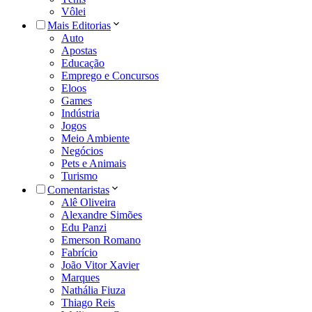
Vôlei
Mais Editorias
Auto
Apostas
Educação
Emprego e Concursos
Eloos
Games
Indústria
Jogos
Meio Ambiente
Negócios
Pets e Animais
Turismo
Comentaristas
Alê Oliveira
Alexandre Simões
Edu Panzi
Emerson Romano
Fabrício
João Vitor Xavier
Marques
Nathália Fiuza
Thiago Reis