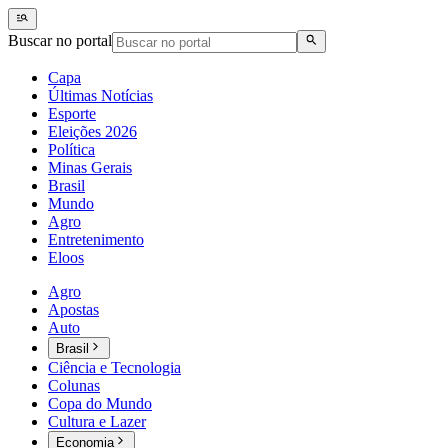
Buscar no portal
Capa
Últimas Notícias
Esporte
Eleições 2026
Política
Minas Gerais
Brasil
Mundo
Agro
Entretenimento
Eloos
Agro
Apostas
Auto
Brasil
Ciência e Tecnologia
Colunas
Copa do Mundo
Cultura e Lazer
Economia