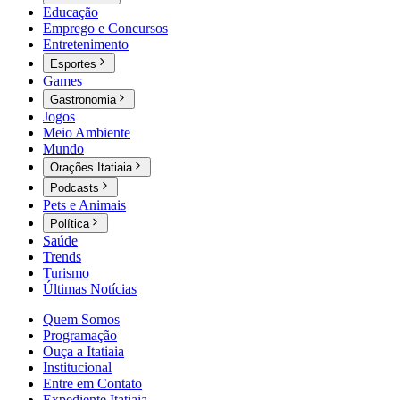
Educação
Emprego e Concursos
Entretenimento
Esportes
Games
Gastronomia
Jogos
Meio Ambiente
Mundo
Orações Itatiaia
Podcasts
Pets e Animais
Política
Saúde
Trends
Turismo
Últimas Notícias
Quem Somos
Programação
Ouça a Itatiaia
Institucional
Entre em Contato
Expediente Itatiaia