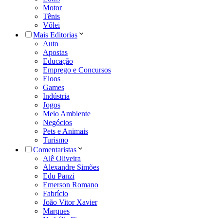
Motor
Tênis
Vôlei
Mais Editorias
Auto
Apostas
Educação
Emprego e Concursos
Eloos
Games
Indústria
Jogos
Meio Ambiente
Negócios
Pets e Animais
Turismo
Comentaristas
Alê Oliveira
Alexandre Simões
Edu Panzi
Emerson Romano
Fabrício
João Vitor Xavier
Marques