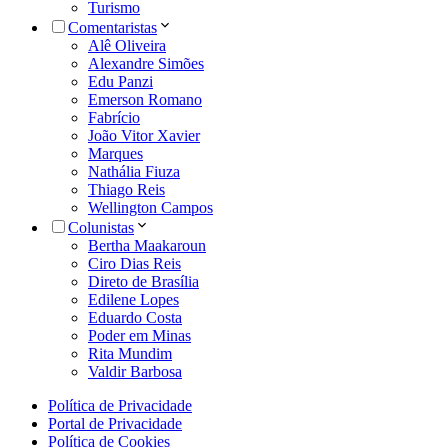
Turismo
Comentaristas
Alê Oliveira
Alexandre Simões
Edu Panzi
Emerson Romano
Fabrício
João Vitor Xavier
Marques
Nathália Fiuza
Thiago Reis
Wellington Campos
Colunistas
Bertha Maakaroun
Ciro Dias Reis
Direto de Brasília
Edilene Lopes
Eduardo Costa
Poder em Minas
Rita Mundim
Valdir Barbosa
Política de Privacidade
Portal de Privacidade
Política de Cookies