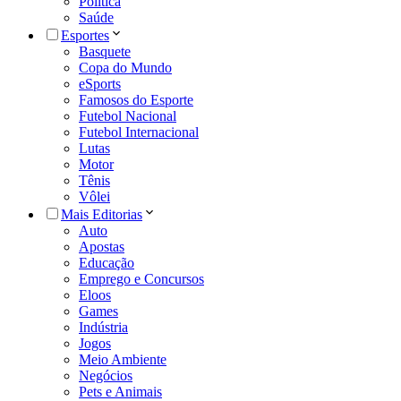
Política
Saúde
Esportes
Basquete
Copa do Mundo
eSports
Famosos do Esporte
Futebol Nacional
Futebol Internacional
Lutas
Motor
Tênis
Vôlei
Mais Editorias
Auto
Apostas
Educação
Emprego e Concursos
Eloos
Games
Indústria
Jogos
Meio Ambiente
Negócios
Pets e Animais