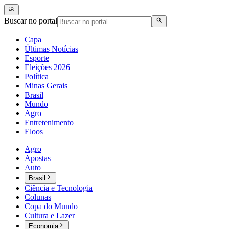
Buscar no portal
Capa
Últimas Notícias
Esporte
Eleições 2026
Política
Minas Gerais
Brasil
Mundo
Agro
Entretenimento
Eloos
Agro
Apostas
Auto
Brasil
Ciência e Tecnologia
Colunas
Copa do Mundo
Cultura e Lazer
Economia