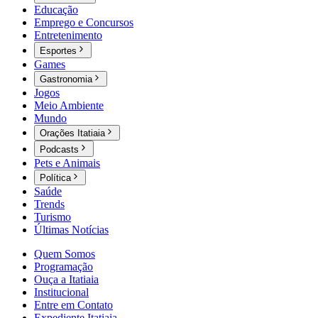
Educação
Emprego e Concursos
Entretenimento
Esportes
Games
Gastronomia
Jogos
Meio Ambiente
Mundo
Orações Itatiaia
Podcasts
Pets e Animais
Política
Saúde
Trends
Turismo
Últimas Notícias
Quem Somos
Programação
Ouça a Itatiaia
Institucional
Entre em Contato
Expediente Itatiaia