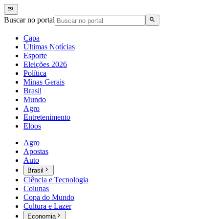
Buscar no portal
Capa
Últimas Notícias
Esporte
Eleições 2026
Política
Minas Gerais
Brasil
Mundo
Agro
Entretenimento
Eloos
Agro
Apostas
Auto
Brasil
Ciência e Tecnologia
Colunas
Copa do Mundo
Cultura e Lazer
Economia