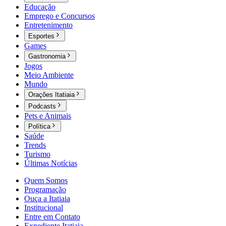
Educação
Emprego e Concursos
Entretenimento
Esportes
Games
Gastronomia
Jogos
Meio Ambiente
Mundo
Orações Itatiaia
Podcasts
Pets e Animais
Política
Saúde
Trends
Turismo
Últimas Notícias
Quem Somos
Programação
Ouça a Itatiaia
Institucional
Entre em Contato
Expediente Itatiaia