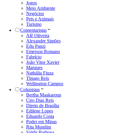
Jogos
Meio Ambiente
Negócios
Pets e Animais
Turismo
Comentaristas
Alê Oliveira
Alexandre Simões
Edu Panzi
Emerson Romano
Fabrício
João Vitor Xavier
Marques
Nathália Fiuza
Thiago Reis
Wellington Campos
Colunistas
Bertha Maakaroun
Ciro Dias Reis
Direto de Brasília
Edilene Lopes
Eduardo Costa
Poder em Minas
Rita Mundim
Valdir Barbosa