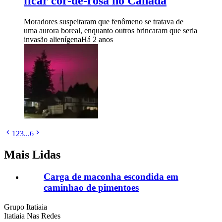
ficar cor-de-rosa no Canadá
Moradores suspeitaram que fenômeno se tratava de
uma aurora boreal, enquanto outros brincaram que seria
invasão alienígena
Há 2 anos
1
2
3
...
6
Mais Lidas
Carga de maconha escondida em
caminhao de pimentoes
Grupo Itatiaia
Itatiaia Nas Redes