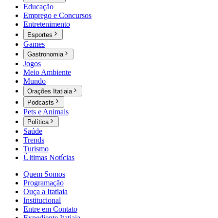
Educação
Emprego e Concursos
Entretenimento
Esportes
Games
Gastronomia
Jogos
Meio Ambiente
Mundo
Orações Itatiaia
Podcasts
Pets e Animais
Política
Saúde
Trends
Turismo
Últimas Notícias
Quem Somos
Programação
Ouça a Itatiaia
Institucional
Entre em Contato
Expediente Itatiaia