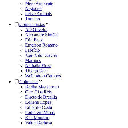
Meio Ambiente
Negócios
Pets e Animais
Turismo
Comentaristas
Alê Oliveira
Alexandre Simões
Edu Panzi
Emerson Romano
Fabrício
João Vitor Xavier
Marques
Nathália Fiuza
Thiago Reis
Wellington Campos
Colunistas
Bertha Maakaroun
Ciro Dias Reis
Direto de Brasília
Edilene Lopes
Eduardo Costa
Poder em Minas
Rita Mundim
Valdir Barbosa