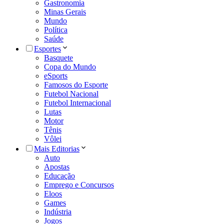
Gastronomia
Minas Gerais
Mundo
Política
Saúde
Esportes
Basquete
Copa do Mundo
eSports
Famosos do Esporte
Futebol Nacional
Futebol Internacional
Lutas
Motor
Tênis
Vôlei
Mais Editorias
Auto
Apostas
Educação
Emprego e Concursos
Eloos
Games
Indústria
Jogos