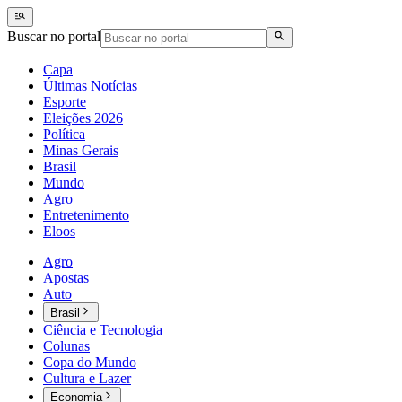
Buscar no portal
Capa
Últimas Notícias
Esporte
Eleições 2026
Política
Minas Gerais
Brasil
Mundo
Agro
Entretenimento
Eloos
Agro
Apostas
Auto
Brasil
Ciência e Tecnologia
Colunas
Copa do Mundo
Cultura e Lazer
Economia