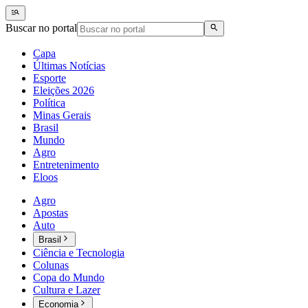
Buscar no portal
Capa
Últimas Notícias
Esporte
Eleições 2026
Política
Minas Gerais
Brasil
Mundo
Agro
Entretenimento
Eloos
Agro
Apostas
Auto
Brasil
Ciência e Tecnologia
Colunas
Copa do Mundo
Cultura e Lazer
Economia