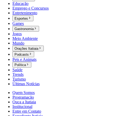
Educação
Emprego e Concursos
Entretenimento
Esportes
Games
Gastronomia
Jogos
Meio Ambiente
Mundo
Orações Itatiaia
Podcasts
Pets e Animais
Política
Saúde
Trends
Turismo
Últimas Notícias
Quem Somos
Programação
Ouça a Itatiaia
Institucional
Entre em Contato
Expediente Itatiaia