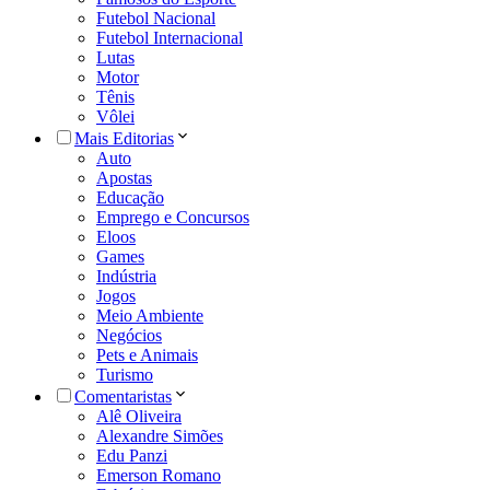
Futebol Nacional
Futebol Internacional
Lutas
Motor
Tênis
Vôlei
Mais Editorias
Auto
Apostas
Educação
Emprego e Concursos
Eloos
Games
Indústria
Jogos
Meio Ambiente
Negócios
Pets e Animais
Turismo
Comentaristas
Alê Oliveira
Alexandre Simões
Edu Panzi
Emerson Romano