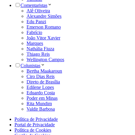
Comentaristas
Alê Oliveira
Alexandre Simões
Edu Panzi
Emerson Romano
Fabrício
João Vitor Xavier
Marques
Nathália Fiuza
Thiago Reis
Wellington Campos
Colunistas
Bertha Maakaroun
Ciro Dias Reis
Direto de Brasília
Edilene Lopes
Eduardo Costa
Poder em Minas
Rita Mundim
Valdir Barbosa
Política de Privacidade
Portal de Privacidade
Política de Cookies