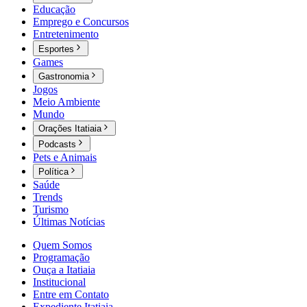
Educação
Emprego e Concursos
Entretenimento
Esportes
Games
Gastronomia
Jogos
Meio Ambiente
Mundo
Orações Itatiaia
Podcasts
Pets e Animais
Política
Saúde
Trends
Turismo
Últimas Notícias
Quem Somos
Programação
Ouça a Itatiaia
Institucional
Entre em Contato
Expediente Itatiaia