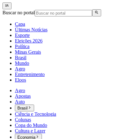
Buscar no portal
Capa
Últimas Notícias
Esporte
Eleições 2026
Política
Minas Gerais
Brasil
Mundo
Agro
Entretenimento
Eloos
Agro
Apostas
Auto
Brasil
Ciência e Tecnologia
Colunas
Copa do Mundo
Cultura e Lazer
Economia