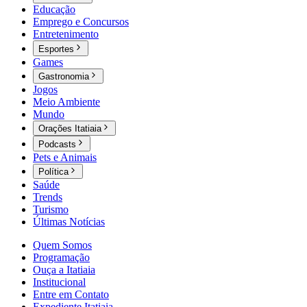
Educação
Emprego e Concursos
Entretenimento
Esportes
Games
Gastronomia
Jogos
Meio Ambiente
Mundo
Orações Itatiaia
Podcasts
Pets e Animais
Política
Saúde
Trends
Turismo
Últimas Notícias
Quem Somos
Programação
Ouça a Itatiaia
Institucional
Entre em Contato
Expediente Itatiaia