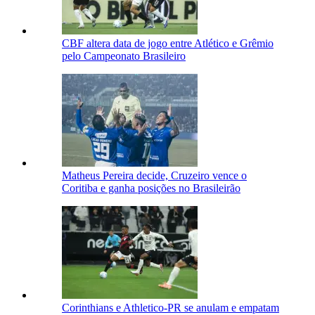
CBF altera data de jogo entre Atlético e Grêmio
pelo Campeonato Brasileiro
Matheus Pereira decide, Cruzeiro vence o
Coritiba e ganha posições no Brasileirão
Corinthians e Athletico-PR se anulam e empatam