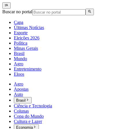
Buscar no portal
Capa
Últimas Notícias
Esporte
Eleições 2026
Política
Minas Gerais
Brasil
Mundo
Agro
Entretenimento
Eloos
Agro
Apostas
Auto
Brasil
Ciência e Tecnologia
Colunas
Copa do Mundo
Cultura e Lazer
Economia