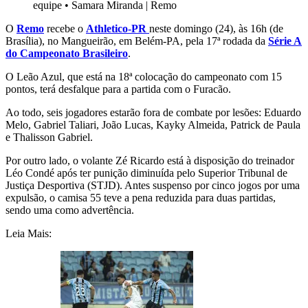
equipe
•
Samara Miranda | Remo
O
Remo
recebe o
Athletico-PR
neste domingo (24), às 16h (de
Brasília), no Mangueirão, em Belém-PA, pela 17ª rodada da
Série A
do Campeonato Brasileiro
.
O Leão Azul, que está na 18ª colocação do campeonato com 15
pontos, terá desfalque para a partida com o Furacão.
Ao todo, seis jogadores estarão fora de combate por lesões: Eduardo
Melo, Gabriel Taliari, João Lucas, Kayky Almeida, Patrick de Paula
e Thalisson Gabriel.
Por outro lado, o volante Zé Ricardo está à disposição do treinador
Léo Condé após ter punição diminuída pelo Superior Tribunal de
Justiça Desportiva (STJD). Antes suspenso por cinco jogos por uma
expulsão, o camisa 55 teve a pena reduzida para duas partidas,
sendo uma como advertência.
Leia Mais: