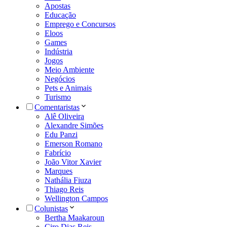
Apostas
Educação
Emprego e Concursos
Eloos
Games
Indústria
Jogos
Meio Ambiente
Negócios
Pets e Animais
Turismo
Comentaristas
Alê Oliveira
Alexandre Simões
Edu Panzi
Emerson Romano
Fabrício
João Vitor Xavier
Marques
Nathália Fiuza
Thiago Reis
Wellington Campos
Colunistas
Bertha Maakaroun
Ciro Dias Reis