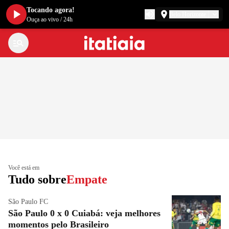
Tocando agora!
Belo Horizonte
Ouça ao vivo
/
24h
Você está em
Tudo sobre
Empate
São Paulo FC
São Paulo 0 x 0 Cuiabá: veja melhores
momentos pelo Brasileiro