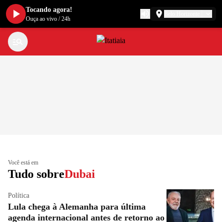
Tocando agora!
Belo Horizonte
Ouça ao vivo
/
24h
Você está em
Tudo sobre
Dubai
Política
Lula chega à Alemanha para última
agenda internacional antes de retorno ao