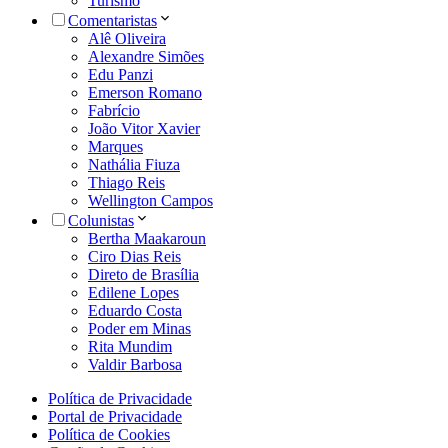
Turismo
Comentaristas
Alê Oliveira
Alexandre Simões
Edu Panzi
Emerson Romano
Fabrício
João Vitor Xavier
Marques
Nathália Fiuza
Thiago Reis
Wellington Campos
Colunistas
Bertha Maakaroun
Ciro Dias Reis
Direto de Brasília
Edilene Lopes
Eduardo Costa
Poder em Minas
Rita Mundim
Valdir Barbosa
Política de Privacidade
Portal de Privacidade
Política de Cookies