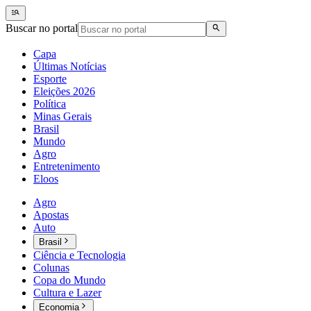
Buscar no portal
Capa
Últimas Notícias
Esporte
Eleições 2026
Política
Minas Gerais
Brasil
Mundo
Agro
Entretenimento
Eloos
Agro
Apostas
Auto
Brasil
Ciência e Tecnologia
Colunas
Copa do Mundo
Cultura e Lazer
Economia