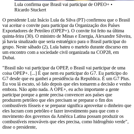
Lula confirma que Brasil vai participar de OPEO+
•
Ricardo Stuckert
O presidente Luiz Inácio Lula da Silva (PT) confirmou que o Brasil
vai aceitar o convite para participar da Organização dos Países
Exportadores de Petróleo (OPEP+). O convite foi feito na última
quinta-feira (30). O ministro de Minas e Energia, Alexandre Silveira,
já havia sinalizado que seria estratégico para o Brasil participar do
grupo. Neste sábado (2), Lula bateu o martelo durante discurso em
um encontro com a sociedade civil organizada na COP28, em
Dubai.
"Brasil não vai participar da OPEP, o Brasil vai participar de uma
coisa OPEP+. [...] É que nem eu participar do G7. Eu participo do
G7 desde que eu ganhei a presidência da Republica. É um G7 Plus.
Eu vou lá escuto, só falo depois que eles tomarem a decisão e venho
embora. Não apito nada. A OPE+, eu acho importante a gente
participar porque a gente precisa convencer aos países que
produzem petróleo que eles precisam se preparar o fim dos
combustíveis fósseis e se preparar significa aproveitar o dinheiro que
eles lucram com petróleo e fazer investimento para que com o
movimento dos governos da América Latina possam produzir os
combustíveis renováveis que eles precisa, como hidrogênio verde",
disse o presidente,