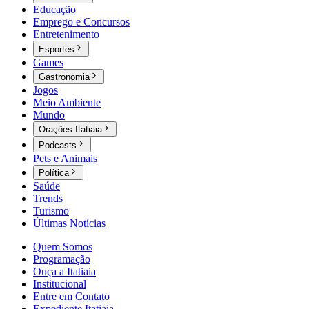
Educação
Emprego e Concursos
Entretenimento
Esportes
Games
Gastronomia
Jogos
Meio Ambiente
Mundo
Orações Itatiaia
Podcasts
Pets e Animais
Política
Saúde
Trends
Turismo
Últimas Notícias
Quem Somos
Programação
Ouça a Itatiaia
Institucional
Entre em Contato
Expediente Itatiaia