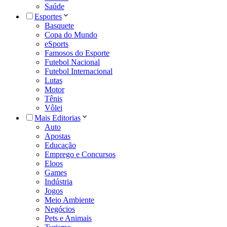
Saúde
Esportes
Basquete
Copa do Mundo
eSports
Famosos do Esporte
Futebol Nacional
Futebol Internacional
Lutas
Motor
Tênis
Vôlei
Mais Editorias
Auto
Apostas
Educação
Emprego e Concursos
Eloos
Games
Indústria
Jogos
Meio Ambiente
Negócios
Pets e Animais