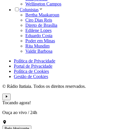
Wellington Campos
Colunistas
Bertha Maakaroun
Ciro Dias Reis
Direto de Brasília
Edilene Lopes
Eduardo Costa
Poder em Minas
Rita Mundim
Valdir Barbosa
Política de Privacidade
Portal de Privacidade
Política de Cookies
Gestão de Cookies
© Rádio Itatiaia. Todos os direitos reservados.
Tocando agora!
Ouça ao vivo
/
24h
Belo Horizonte