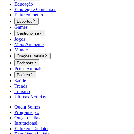
Educação
Emprego e Concursos
Entretenimento
Esportes
Games
Gastronomia
Jogos
Meio Ambiente
Mundo
Orações Itatiaia
Podcasts
Pets e Animais
Política
Saúde
Trends
Turismo
Últimas Notícias
Quem Somos
Programação
Ouça a Itatiaia
Institucional
Entre em Contato
Expediente Itatiaia