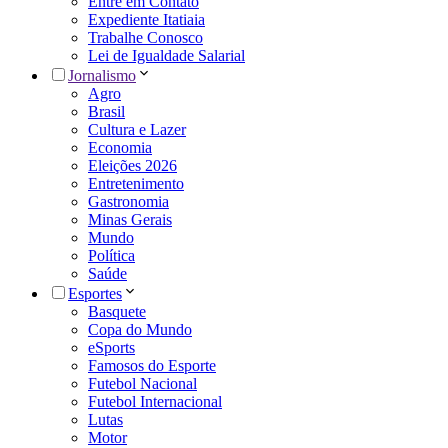
Entre em Contato
Expediente Itatiaia
Trabalhe Conosco
Lei de Igualdade Salarial
Jornalismo
Agro
Brasil
Cultura e Lazer
Economia
Eleições 2026
Entretenimento
Gastronomia
Minas Gerais
Mundo
Política
Saúde
Esportes
Basquete
Copa do Mundo
eSports
Famosos do Esporte
Futebol Nacional
Futebol Internacional
Lutas
Motor