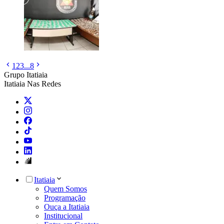
1
2
3
...
8
Grupo Itatiaia
Itatiaia Nas Redes
Itatiaia
Quem Somos
Programação
Ouça a Itatiaia
Institucional