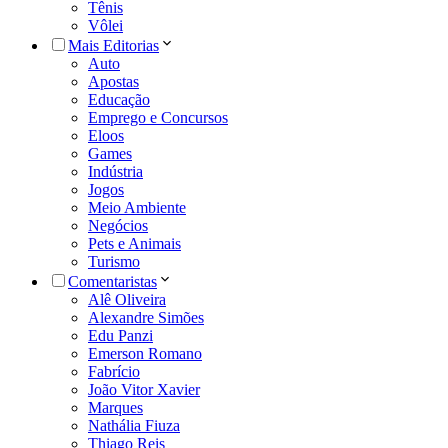
Tênis
Vôlei
Mais Editorias
Auto
Apostas
Educação
Emprego e Concursos
Eloos
Games
Indústria
Jogos
Meio Ambiente
Negócios
Pets e Animais
Turismo
Comentaristas
Alê Oliveira
Alexandre Simões
Edu Panzi
Emerson Romano
Fabrício
João Vitor Xavier
Marques
Nathália Fiuza
Thiago Reis