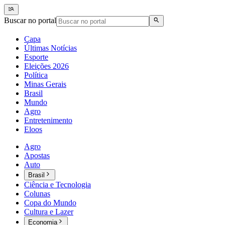
Buscar no portal
Capa
Últimas Notícias
Esporte
Eleições 2026
Política
Minas Gerais
Brasil
Mundo
Agro
Entretenimento
Eloos
Agro
Apostas
Auto
Brasil
Ciência e Tecnologia
Colunas
Copa do Mundo
Cultura e Lazer
Economia