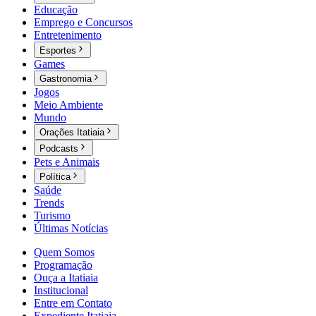
Educação
Emprego e Concursos
Entretenimento
Esportes
Games
Gastronomia
Jogos
Meio Ambiente
Mundo
Orações Itatiaia
Podcasts
Pets e Animais
Política
Saúde
Trends
Turismo
Últimas Notícias
Quem Somos
Programação
Ouça a Itatiaia
Institucional
Entre em Contato
Expediente Itatiaia