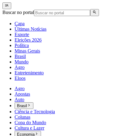
Buscar no portal
Capa
Últimas Notícias
Esporte
Eleições 2026
Política
Minas Gerais
Brasil
Mundo
Agro
Entretenimento
Eloos
Agro
Apostas
Auto
Brasil
Ciência e Tecnologia
Colunas
Copa do Mundo
Cultura e Lazer
Economia